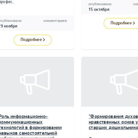
профес..
опубликовано
ко
15 октября
опубликовано
комментариев
Подробнее
19 ноября
Подробнее
Роль информационно-
"Формирования духов
коммуникационных
нравственных основ у
технологий в формировании
старших дошкольнико
навыков самостоятельной