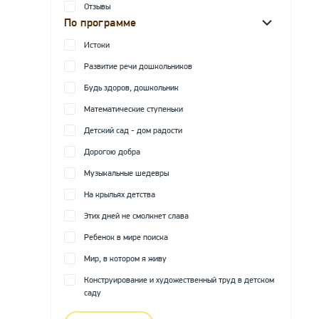
Отзывы
По программе
Истоки
Развитие речи дошкольников
Будь здоров, дошкольник
Математические ступеньки
Детский сад - дом радости
Дорогою добра
Музыкальные шедевры
На крыльях детства
Этих дней не смолкнет слава
Ребенок в мире поиска
Мир, в котором я живу
Конструирование и художественный труд в детском
саду