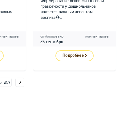
Формирование основ финансовой
грамотности у дошкольников
важным
является важным аспектом
воспита�..
мментариев
опубликовано
комментариев
26 сентября
Подробнее
6
257