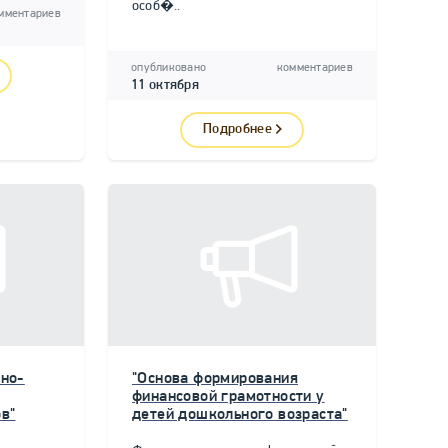
особ�..
мментариев
опубликовано
комментариев
11 октября
Подробнее
но-
"Основа формирования
финансовой грамотности у
в"
детей дошкольного возраста"