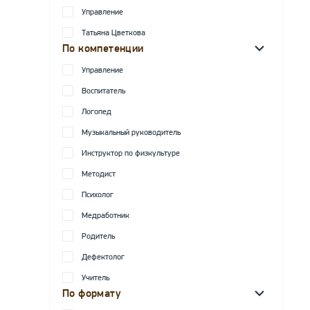
Управление
Татьяна Цветкова
По компетенции
Управление
Воспитатель
Логопед
Музыкальный руководитель
Инструктор по физкультуре
Методист
Психолог
Медработник
Родитель
Дефектолог
Учитель
По формату