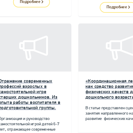
Подробнее
Подробнее
Отражение современных
«Координационная ле
профессий взрослых в
как средство развити
самостоятельной игре
физических качеств д
старших дошкольников. Из
дошкольного возраст
опыта работы воспитателя в
подготовительной группы.
В статье представлен сце
занятия направленного н
Организация и руководство
развитие физических качес
самостоятельной игрой детей 6-7
лет, отражающее современные