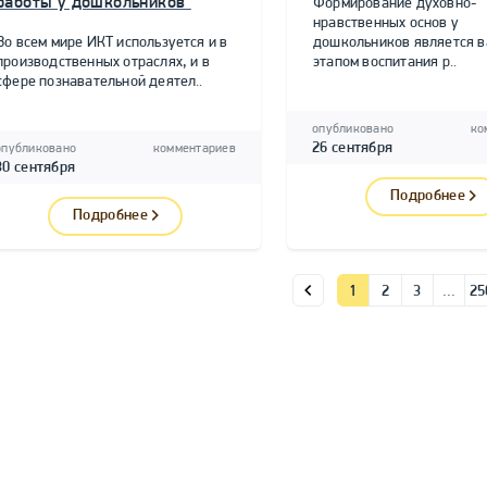
работы у дошкольников"
Формирование духовно-
нравственных основ у
Во всем мире ИКТ используется и в
дошкольников является 
производственных отраслях, и в
этапом воспитания р..
сфере познавательной деятел..
опубликовано
ко
26 сентября
опубликовано
комментариев
30 сентября
Подробнее
Подробнее
1
2
3
…
25