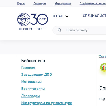
Курсы
Семинары
Мероприятия
Опубликовать статью
СПЕЦИАЛИС
О НАС
ТЦ СФЕРА — 30 ЛЕТ
Блок 
Твор
Библиотека
Главная
Заведующим ДОО
Методистам
Сп
Воспитателям
Логопедам
Вид 
Инструкторам по физкультуре