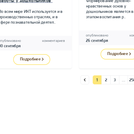
работы у дошкольников"
Формирование духовно-
нравственных основ у
Во всем мире ИКТ используется и в
дошкольников является 
производственных отраслях, и в
этапом воспитания р..
сфере познавательной деятел..
опубликовано
ко
26 сентября
опубликовано
комментариев
30 сентября
Подробнее
Подробнее
1
2
3
…
25