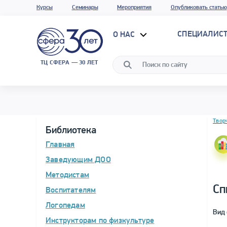
Курсы
Семинары
Мероприятия
Опубликовать статью
СПЕЦИАЛИС
О НАС
ТЦ СФЕРА — 30 ЛЕТ
Блок 
Твор
Библиотека
Главная
Заведующим ДОО
Методистам
Сп
Воспитателям
Логопедам
Вид 
Инструкторам по физкультуре