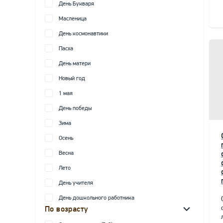
День Букваря
Масленица
День космонавтики
Пасха
День матери
Новый год
1 мая
День победы
Зима
Осень
Весна
Лето
День учителя
День дошкольного работника
По возрасту