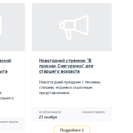
еский
Новогодний утренник "В
поисках Снегурочки" для
пыта
старшего возраста
Новогогдний праздник с песнями,
стихами, играми и сказочным
х
представлением
ольного
опубликовано
комментариев
23 ноября
мментариев
Подробнее