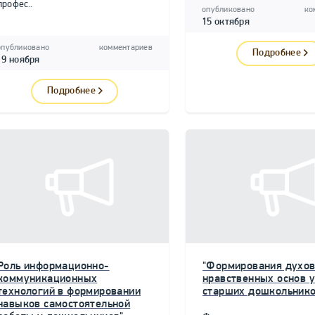
профес..
опубликовано
ко
15 октября
опубликовано
комментариев
Подробнее
19 ноября
Подробнее
Роль информационно-
"Формирования духов
коммуникационных
нравственных основ у
технологий в формировании
старших дошкольнико
навыков самостоятельной