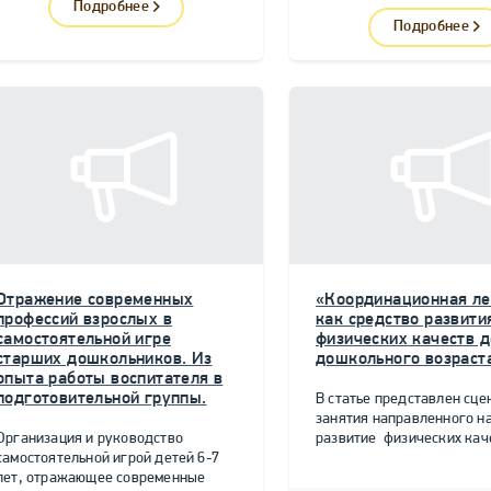
Подробнее
Подробнее
Отражение современных
«Координационная ле
профессий взрослых в
как средство развити
самостоятельной игре
физических качеств д
старших дошкольников. Из
дошкольного возраст
опыта работы воспитателя в
подготовительной группы.
В статье представлен сце
занятия направленного н
Организация и руководство
развитие физических качес
самостоятельной игрой детей 6-7
лет, отражающее современные