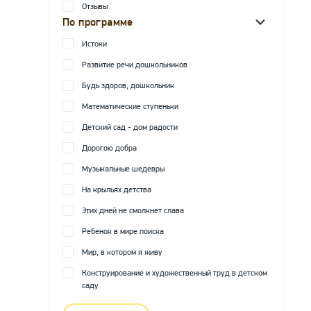
Отзывы
По программе
Истоки
Развитие речи дошкольников
Будь здоров, дошкольник
Математические ступеньки
Детский сад - дом радости
Дорогою добра
Музыкальные шедевры
На крыльях детства
Этих дней не смолкнет слава
Ребенок в мире поиска
Мир, в котором я живу
Конструирование и художественный труд в детском
саду