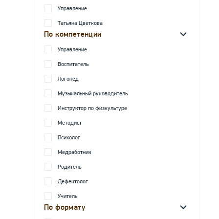
Управление
Татьяна Цветкова
По компетенции
Управление
Воспитатель
Логопед
Музыкальный руководитель
Инструктор по физкультуре
Методист
Психолог
Медработник
Родитель
Дефектолог
Учитель
По формату