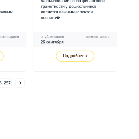
Формирование основ финансовой
грамотности у дошкольников
важным
является важным аспектом
воспита�..
мментариев
опубликовано
комментариев
26 сентября
Подробнее
6
257