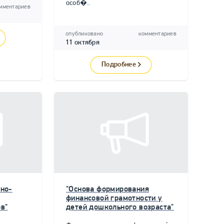
особ�..
мментариев
опубликовано
комментариев
11 октября
Подробнее
но-
"Основа формирования
финансовой грамотности у
в"
детей дошкольного возраста"