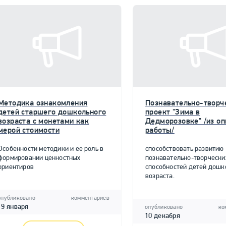
Методика ознакомления
Познавательно-творч
детей старшего дошкольного
проект "Зима в
возраста с монетами как
Дедморозовке" /из о
мерой стоимости
работы/
Особенности методики и ее роль в
способствовать развитию
формировании ценностных
познавательно-творчески
ориентиров
способностей детей дошк
возраста.
опубликовано
комментариев
19 января
опубликовано
ко
10 декабря