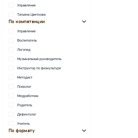
Управление
Татьяна Цветкова
По компетенции
Управление
Воспитатель
Логопед
Музыкальный руководитель
Инструктор по физкультуре
Методист
Психолог
Медработник
Родитель
Дефектолог
Учитель
По формату