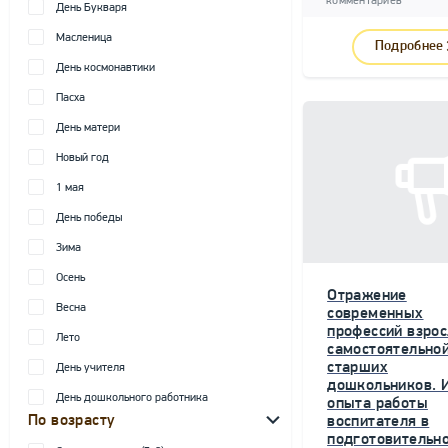
комментариев
День Букваря
Масленица
Подробнее
День космонавтики
Пасха
День матери
Новый год
1 мая
День победы
Зима
Осень
Отражение
Весна
современных
профессий взрос
Лето
самостоятельной
старших
День учителя
дошкольников. 
День дошкольного работника
опыта работы
По возрасту
воспитателя в
подготовительн