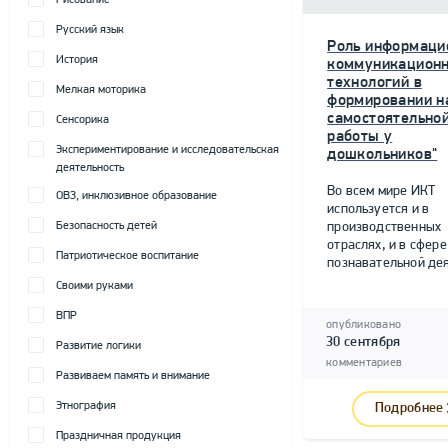
Рисование
Русский язык
Роль информаци
История
коммуникацион
технологий в
Мелкая моторика
формировании н
самостоятельно
Сенсорика
работы у
Экспериментирование и исследовательская
дошкольников"
деятельность
Во всем мире ИКТ
ОВЗ, инклюзивное образование
используется и в
Безопасность детей
производственных
отраслях, и в сфере
Патриотическое воспитание
познавательной дея
Своими руками
ВПР
опубликовано
30 сентября
Развитие логики
комментариев
Развиваем память и внимание
Этнография
Подробнее
Праздничная продукция