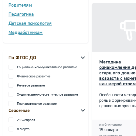
Родителям
Педагогика
Детская психология
Медработникам
По ФГОС ДО
Методика
ознакомления д
Социально-коммуникативное развитие
старшего дошко
Физическое развитие
возраста с моне
как мерой стоим
Речевое развитие
Художественно-эстетическое развитие
Особенности метод
роль в формирован
Познавательное развитие
ценностных ориент
Сезонные
23 Февраля
опубликовано
8 Марта
19 января