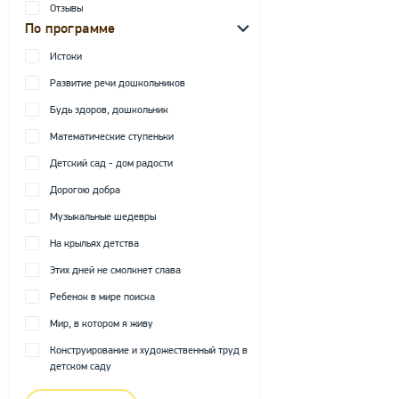
Отзывы
По программе
Истоки
Развитие речи дошкольников
Будь здоров, дошкольник
Математические ступеньки
Детский сад - дом радости
Дорогою добра
Музыкальные шедевры
На крыльях детства
Этих дней не смолкнет слава
Ребенок в мире поиска
Мир, в котором я живу
Конструирование и художественный труд в
детском саду