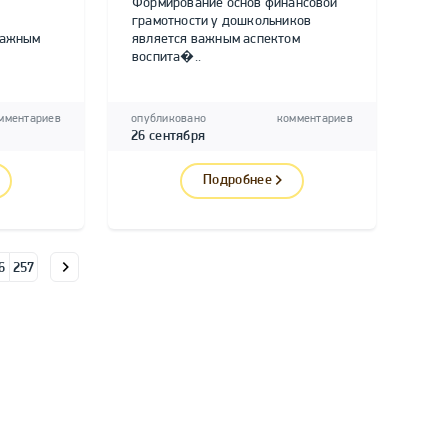
Формирование основ финансовой
грамотности у дошкольников
важным
является важным аспектом
воспита�..
мментариев
опубликовано
комментариев
26 сентября
Подробнее
6
257