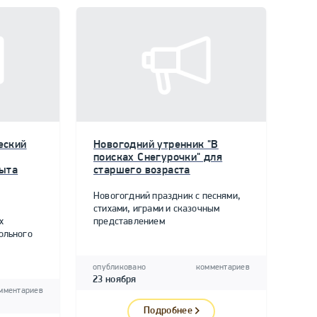
еский
Новогодний утренник "В
поисках Снегурочки" для
пыта
старшего возраста
Новогогдний праздник с песнями,
стихами, играми и сказочным
х
представлением
ольного
опубликовано
комментариев
23 ноября
мментариев
Подробнее