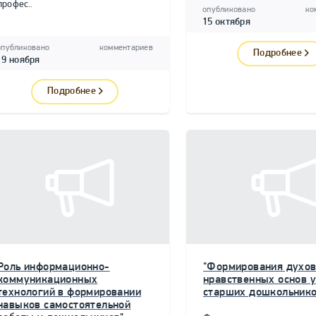
профес..
опубликовано
ко
15 октября
опубликовано
комментариев
Подробнее
19 ноября
Подробнее
Роль информационно-
"Формирования духов
коммуникационных
нравственных основ у
технологий в формировании
старших дошкольнико
навыков самостоятельной