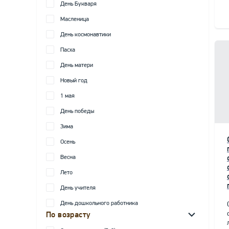
День Букваря
Масленица
День космонавтики
Пасха
День матери
Новый год
1 мая
День победы
Зима
Осень
Весна
Лето
День учителя
День дошкольного работника
По возрасту