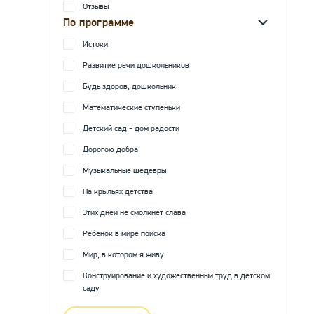
Отзывы
По программе
Истоки
Развитие речи дошкольников
Будь здоров, дошкольник
Математические ступеньки
Детский сад - дом радости
Дорогою добра
Музыкальные шедевры
На крыльях детства
Этих дней не смолкнет слава
Ребенок в мире поиска
Мир, в котором я живу
Конструирование и художественный труд в детском
саду