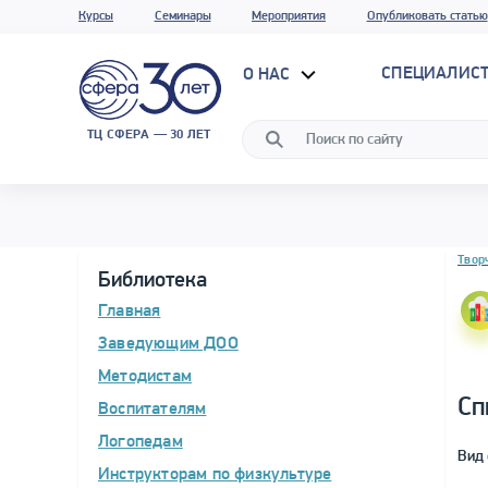
Курсы
Семинары
Мероприятия
Опубликовать статью
СПЕЦИАЛИС
О НАС
ТЦ СФЕРА — 30 ЛЕТ
Блок 
Твор
Библиотека
Главная
Заведующим ДОО
Методистам
Сп
Воспитателям
Логопедам
Вид 
Инструкторам по физкультуре