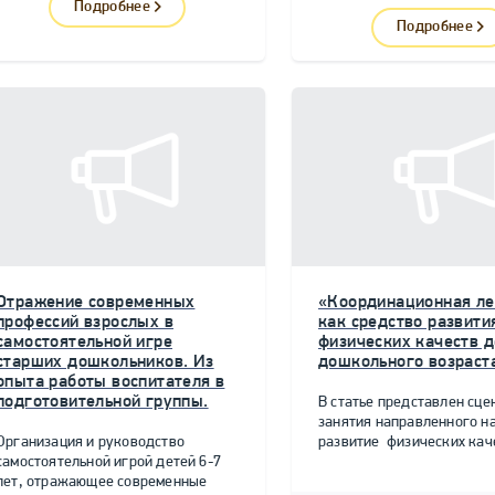
Подробнее
Подробнее
Отражение современных
«Координационная ле
профессий взрослых в
как средство развити
самостоятельной игре
физических качеств д
старших дошкольников. Из
дошкольного возраст
опыта работы воспитателя в
подготовительной группы.
В статье представлен сце
занятия направленного н
Организация и руководство
развитие физических качес
самостоятельной игрой детей 6-7
лет, отражающее современные