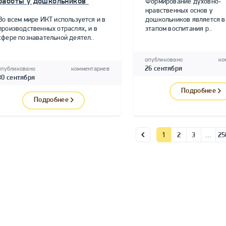
работы у дошкольников"
Формирование духовно-
нравственных основ у
Во всем мире ИКТ используется и в
дошкольников является 
производственных отраслях, и в
этапом воспитания р..
сфере познавательной деятел..
опубликовано
ко
26 сентября
опубликовано
комментариев
30 сентября
Подробнее
Подробнее
1
2
3
…
25