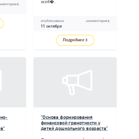
особ�..
мментариев
опубликовано
комментариев
11 октября
Подробнее
но-
"Основа формирования
финансовой грамотности у
в"
детей дошкольного возраста"