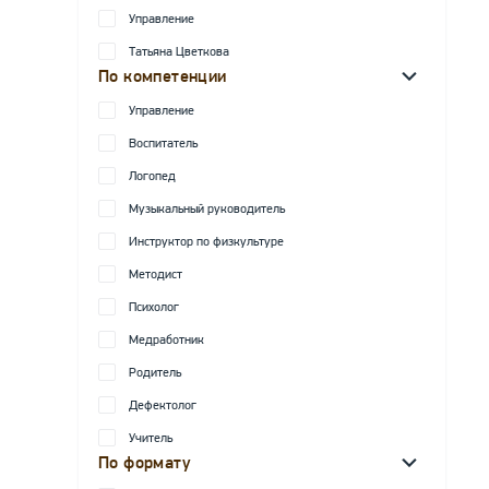
Управление
Татьяна Цветкова
По компетенции
Управление
Воспитатель
Логопед
Музыкальный руководитель
Инструктор по физкультуре
Методист
Психолог
Медработник
Родитель
Дефектолог
Учитель
По формату