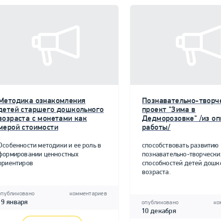
Методика ознакомления
Познавательно-творч
детей старшего дошкольного
проект "Зима в
возраста с монетами как
Дедморозовке" /из о
мерой стоимости
работы/
Особенности методики и ее роль в
способствовать развитию
формировании ценностных
познавательно-творчески
ориентиров
способностей детей дошк
возраста.
опубликовано
комментариев
19 января
опубликовано
ко
10 декабря