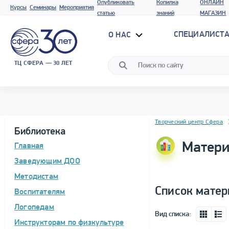
Опубликовать
Копилка
ОНЛАЙН
Курсы
Семинары
Мероприятия
статью
знаний
МАГАЗИН
СПЕЦИАЛИСТА
О НАС
ТЦ СФЕРА — 30 ЛЕТ
Блок новостей
Творческий центр Сфера
Библиотека
Матери
Главная
Заведующим ДОО
Методистам
Список матер
Воспитателям
Логопедам
Вид списка:
Инструкторам по физкультуре