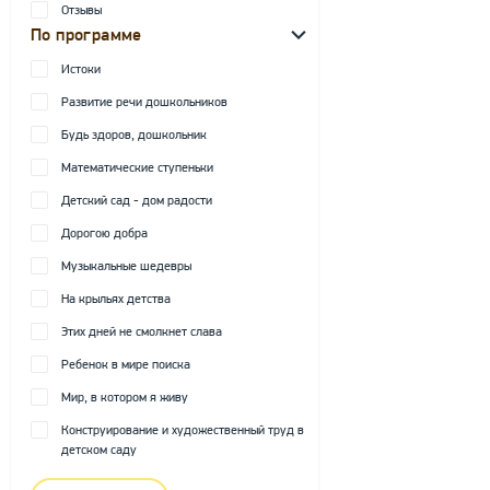
Отзывы
По программе
Истоки
Развитие речи дошкольников
Будь здоров, дошкольник
Математические ступеньки
Детский сад - дом радости
Дорогою добра
Музыкальные шедевры
На крыльях детства
Этих дней не смолкнет слава
Ребенок в мире поиска
Мир, в котором я живу
Конструирование и художественный труд в
детском саду