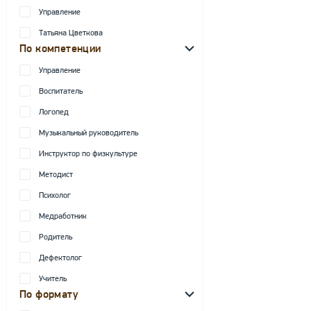
Управление
Татьяна Цветкова
По компетенции
Управление
Воспитатель
Логопед
Музыкальный руководитель
Инструктор по физкультуре
Методист
Психолог
Медработник
Родитель
Дефектолог
Учитель
По формату