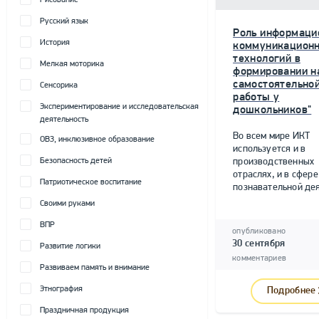
Рисование
Русский язык
Роль информаци
История
коммуникацион
технологий в
Мелкая моторика
формировании н
самостоятельно
Сенсорика
работы у
Экспериментирование и исследовательская
дошкольников"
деятельность
Во всем мире ИКТ
ОВЗ, инклюзивное образование
используется и в
Безопасность детей
производственных
отраслях, и в сфере
Патриотическое воспитание
познавательной дея
Своими руками
ВПР
опубликовано
30 сентября
Развитие логики
комментариев
Развиваем память и внимание
Этнография
Подробнее
Праздничная продукция