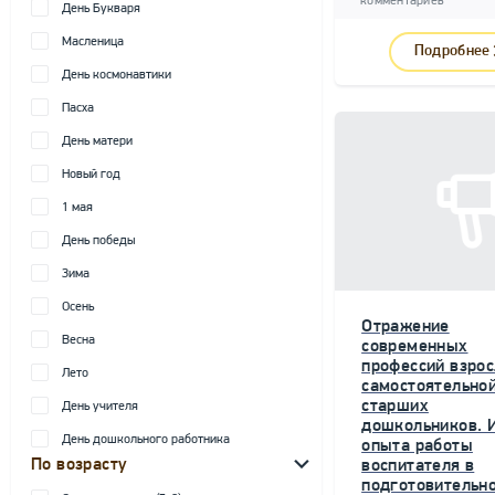
комментариев
День Букваря
Масленица
Подробнее
День космонавтики
Пасха
День матери
Новый год
1 мая
День победы
Зима
Осень
Отражение
Весна
современных
профессий взрос
Лето
самостоятельной
старших
День учителя
дошкольников. 
День дошкольного работника
опыта работы
По возрасту
воспитателя в
подготовительн