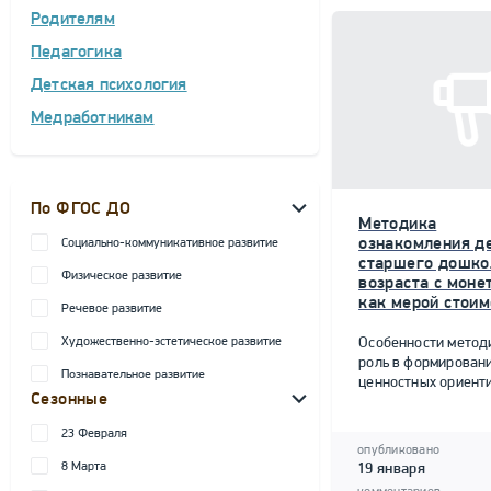
Родителям
Педагогика
Детская психология
Медработникам
По ФГОС ДО
Методика
ознакомления д
Социально-коммуникативное развитие
старшего дошко
Физическое развитие
возраста с моне
как мерой стоим
Речевое развитие
Художественно-эстетическое развитие
Особенности метод
роль в формирован
Познавательное развитие
ценностных ориент
Сезонные
23 Февраля
опубликовано
8 Марта
19 января