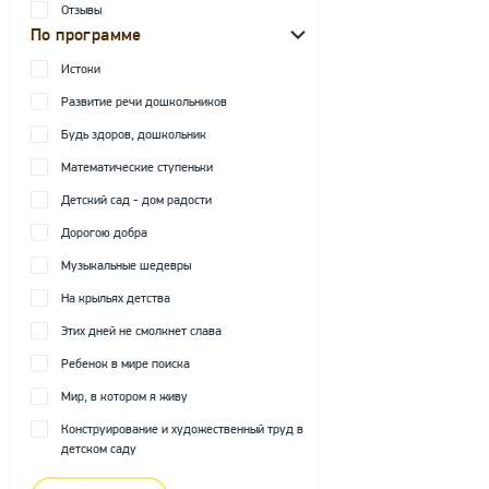
Отзывы
По программе
Истоки
Развитие речи дошкольников
Будь здоров, дошкольник
Математические ступеньки
Детский сад - дом радости
Дорогою добра
Музыкальные шедевры
На крыльях детства
Этих дней не смолкнет слава
Ребенок в мире поиска
Мир, в котором я живу
Конструирование и художественный труд в
детском саду