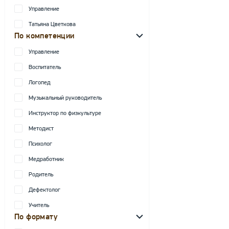
Управление
Татьяна Цветкова
По компетенции
Управление
Воспитатель
Логопед
Музыкальный руководитель
Инструктор по физкультуре
Методист
Психолог
Медработник
Родитель
Дефектолог
Учитель
По формату