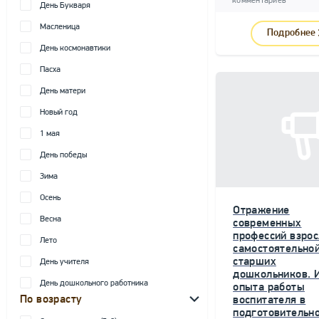
комментариев
День Букваря
Масленица
Подробнее
День космонавтики
Пасха
День матери
Новый год
1 мая
День победы
Зима
Осень
Отражение
Весна
современных
профессий взрос
Лето
самостоятельной
старших
День учителя
дошкольников. 
День дошкольного работника
опыта работы
По возрасту
воспитателя в
подготовительн