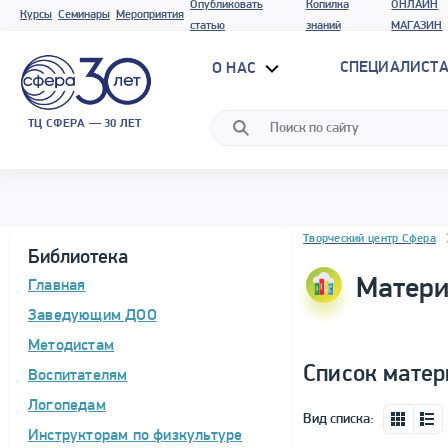
Опубликовать
Копилка
ОНЛАЙН
Курсы
Семинары
Мероприятия
статью
знаний
МАГАЗИН
СПЕЦИАЛИСТА
О НАС
ТЦ СФЕРА — 30 ЛЕТ
Блок новостей
Творческий центр Сфера
Библиотека
Матери
Главная
Заведующим ДОО
Методистам
Список матер
Воспитателям
Логопедам
Вид списка:
Инструкторам по физкультуре