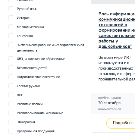
Рисование
Русский язык
Роль информаци
История
коммуникацион
технологий в
Мелкая моторика
формировании н
самостоятельно
Сенсорика
работы у
Экспериментирование и исследовательская
дошкольников"
деятельность
Во всем мире ИКТ
ОВЗ, инклюзивное образование
используется и в
Безопасность детей
производственных
отраслях, и в сфере
Патриотическое воспитание
познавательной дея
Своими руками
ВПР
опубликовано
30 сентября
Развитие логики
комментариев
Развиваем память и внимание
Этнография
Подробнее
Праздничная продукция