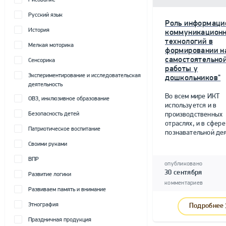
Рисование
Русский язык
Роль информаци
История
коммуникацион
технологий в
Мелкая моторика
формировании н
самостоятельно
Сенсорика
работы у
Экспериментирование и исследовательская
дошкольников"
деятельность
Во всем мире ИКТ
ОВЗ, инклюзивное образование
используется и в
Безопасность детей
производственных
отраслях, и в сфере
Патриотическое воспитание
познавательной дея
Своими руками
ВПР
опубликовано
30 сентября
Развитие логики
комментариев
Развиваем память и внимание
Этнография
Подробнее
Праздничная продукция