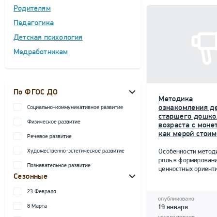
Родителям
Педагогика
Детская психология
Медработникам
По ФГОС ДО
Методика
ознакомления д
Социально-коммуникативное развитие
старшего дошко
Физическое развитие
возраста с моне
как мерой стоим
Речевое развитие
Художественно-эстетическое развитие
Особенности метод
роль в формирован
Познавательное развитие
ценностных ориент
Сезонные
23 Февраля
опубликовано
8 Марта
19 января