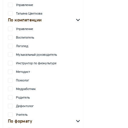
Управление
Татьяна Цветкова
По компетенции
Управление
Воспитатель
Логопед
Музыкальный руководитель
Инструктор по физкультуре
Методист
Психолог
Медработник
Родитель
Дефектолог
Учитель
По формату