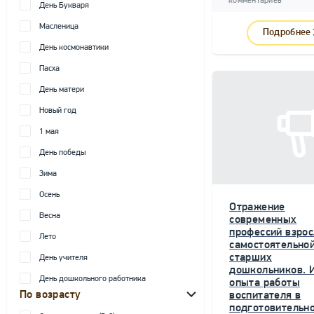
комментариев
День Букваря
Масленица
Подробнее
День космонавтики
Пасха
День матери
Новый год
1 мая
День победы
Зима
Осень
Отражение
Весна
современных
профессий взрос
Лето
самостоятельной
старших
День учителя
дошкольников. 
День дошкольного работника
опыта работы
По возрасту
воспитателя в
подготовительн