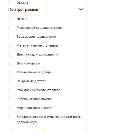
Отзывы
По программе
Истоки
Развитие речи дошкольников
Будь здоров, дошкольник
Математические ступеньки
Детский сад - дом радости
Дорогою добра
Музыкальные шедевры
На крыльях детства
Этих дней не смолкнет слава
Ребенок в мире поиска
Мир, в котором я живу
Конструирование и художественный труд в
детском саду