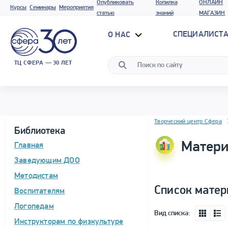
Опубликовать
Копилка
ОНЛАЙН
Курсы
Семинары
Мероприятия
статью
знаний
МАГАЗИН
СПЕЦИАЛИСТА
О НАС
ТЦ СФЕРА — 30 ЛЕТ
Блок новостей
Творческий центр Сфера
Библиотека
Матери
Главная
Заведующим ДОО
Методистам
Список матер
Воспитателям
Логопедам
Вид списка:
Инструкторам по физкультуре