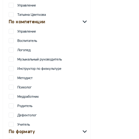
Управление
Татьяна Цветкова
По компетенции
Управление
Воспитатель
Логопед
Музыкальный руководитель
Инструктор по физкультуре
Методист
Психолог
Медработник
Родитель
Дефектолог
Учитель
По формату