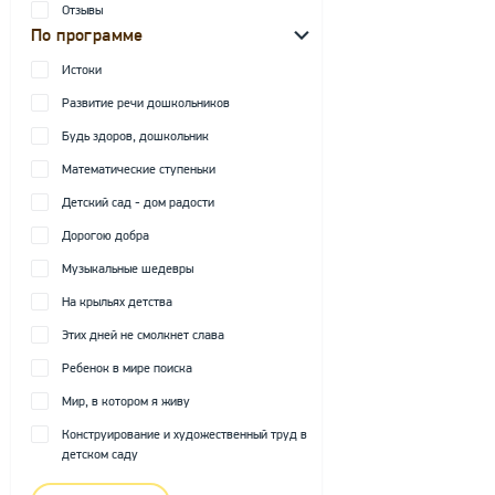
Отзывы
По программе
Истоки
Развитие речи дошкольников
Будь здоров, дошкольник
Математические ступеньки
Детский сад - дом радости
Дорогою добра
Музыкальные шедевры
На крыльях детства
Этих дней не смолкнет слава
Ребенок в мире поиска
Мир, в котором я живу
Конструирование и художественный труд в
детском саду