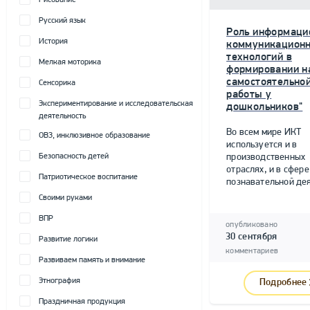
Рисование
Русский язык
Роль информаци
История
коммуникацион
технологий в
Мелкая моторика
формировании н
самостоятельно
Сенсорика
работы у
Экспериментирование и исследовательская
дошкольников"
деятельность
Во всем мире ИКТ
ОВЗ, инклюзивное образование
используется и в
Безопасность детей
производственных
отраслях, и в сфере
Патриотическое воспитание
познавательной дея
Своими руками
ВПР
опубликовано
30 сентября
Развитие логики
комментариев
Развиваем память и внимание
Этнография
Подробнее
Праздничная продукция