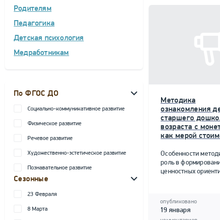
Родителям
Педагогика
Детская психология
Медработникам
По ФГОС ДО
Методика
ознакомления д
Социально-коммуникативное развитие
старшего дошко
Физическое развитие
возраста с моне
как мерой стоим
Речевое развитие
Художественно-эстетическое развитие
Особенности метод
роль в формирован
Познавательное развитие
ценностных ориент
Сезонные
23 Февраля
опубликовано
8 Марта
19 января