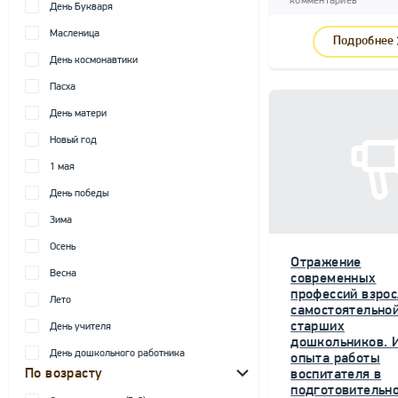
комментариев
День Букваря
Масленица
Подробнее
День космонавтики
Пасха
День матери
Новый год
1 мая
День победы
Зима
Осень
Отражение
Весна
современных
профессий взрос
Лето
самостоятельной
старших
День учителя
дошкольников. 
День дошкольного работника
опыта работы
По возрасту
воспитателя в
подготовительн