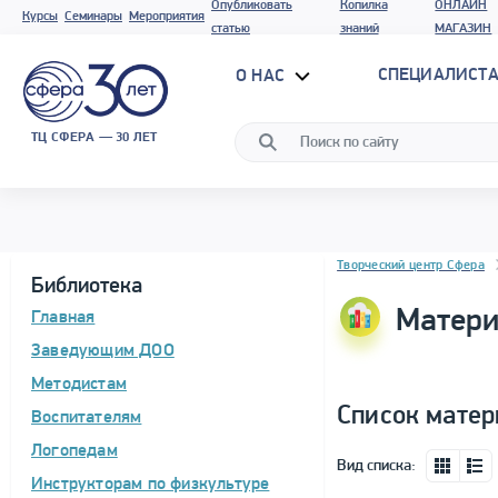
Опубликовать
Копилка
ОНЛАЙН
Курсы
Семинары
Мероприятия
статью
знаний
МАГАЗИН
СПЕЦИАЛИСТА
О НАС
ТЦ СФЕРА — 30 ЛЕТ
Блок новостей
Творческий центр Сфера
Библиотека
Матери
Главная
Заведующим ДОО
Методистам
Список матер
Воспитателям
Логопедам
Вид списка:
Инструкторам по физкультуре