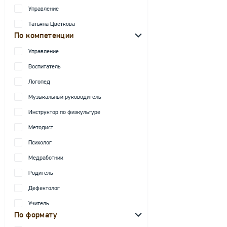
Управление
Татьяна Цветкова
По компетенции
Управление
Воспитатель
Логопед
Музыкальный руководитель
Инструктор по физкультуре
Методист
Психолог
Медработник
Родитель
Дефектолог
Учитель
По формату