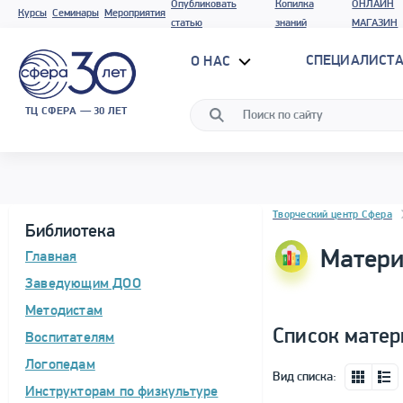
Опубликовать
Копилка
ОНЛАЙН
Курсы
Семинары
Мероприятия
статью
знаний
МАГАЗИН
СПЕЦИАЛИСТА
О НАС
ТЦ СФЕРА — 30 ЛЕТ
Блок новостей
Творческий центр Сфера
Библиотека
Матери
Главная
Заведующим ДОО
Методистам
Список матер
Воспитателям
Логопедам
Вид списка:
Инструкторам по физкультуре