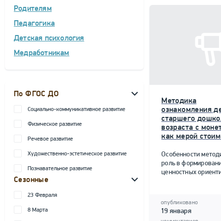
Родителям
Педагогика
Детская психология
Медработникам
По ФГОС ДО
Методика
ознакомления д
Социально-коммуникативное развитие
старшего дошко
Физическое развитие
возраста с моне
как мерой стоим
Речевое развитие
Художественно-эстетическое развитие
Особенности метод
роль в формирован
Познавательное развитие
ценностных ориент
Сезонные
23 Февраля
опубликовано
8 Марта
19 января