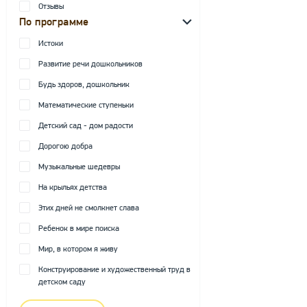
Отзывы
По программе
Истоки
Развитие речи дошкольников
Будь здоров, дошкольник
Математические ступеньки
Детский сад - дом радости
Дорогою добра
Музыкальные шедевры
На крыльях детства
Этих дней не смолкнет слава
Ребенок в мире поиска
Мир, в котором я живу
Конструирование и художественный труд в
детском саду