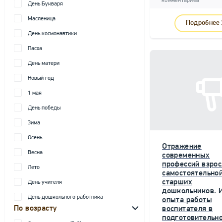
комментариев
День Букваря
Масленица
Подробнее
День космонавтики
Пасха
День матери
Новый год
1 мая
День победы
Зима
Осень
Отражение
Весна
современных
профессий взрос
Лето
самостоятельной
старших
День учителя
дошкольников. 
День дошкольного работника
опыта работы
По возрасту
воспитателя в
подготовительн