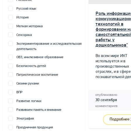
Рисование
Русский язык
Роль информаци
История
коммуникацион
технологий в
Мелкая моторика
формировании н
самостоятельно
Сенсорика
работы у
Экспериментирование и исследовательская
дошкольников"
деятельность
Во всем мире ИКТ
ОВЗ, инклюзивное образование
используется и в
Безопасность детей
производственных
отраслях, и в сфере
Патриотическое воспитание
познавательной дея
Своими руками
ВПР
опубликовано
30 сентября
Развитие логики
комментариев
Развиваем память и внимание
Этнография
Подробнее
Праздничная продукция