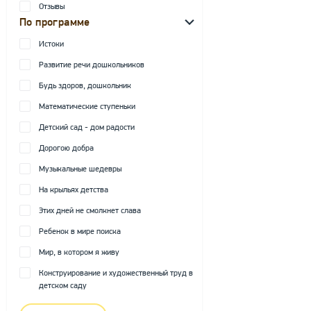
Отзывы
По программе
Истоки
Развитие речи дошкольников
Будь здоров, дошкольник
Математические ступеньки
Детский сад - дом радости
Дорогою добра
Музыкальные шедевры
На крыльях детства
Этих дней не смолкнет слава
Ребенок в мире поиска
Мир, в котором я живу
Конструирование и художественный труд в
детском саду