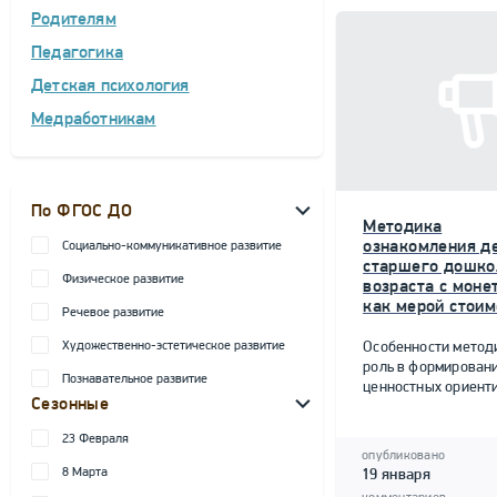
Родителям
Педагогика
Детская психология
Медработникам
По ФГОС ДО
Методика
ознакомления д
Социально-коммуникативное развитие
старшего дошко
Физическое развитие
возраста с моне
как мерой стоим
Речевое развитие
Художественно-эстетическое развитие
Особенности метод
роль в формирован
Познавательное развитие
ценностных ориент
Сезонные
23 Февраля
опубликовано
8 Марта
19 января