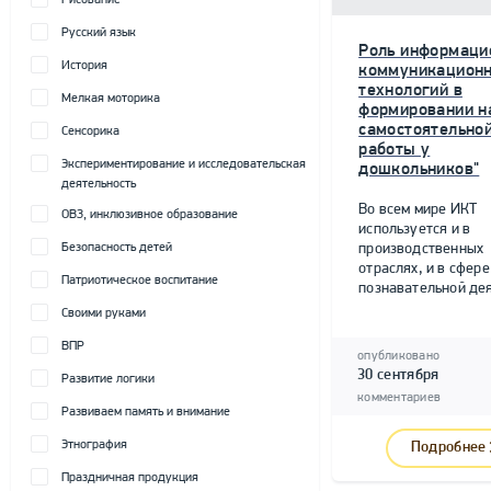
Рисование
Русский язык
Роль информаци
История
коммуникацион
технологий в
Мелкая моторика
формировании н
самостоятельно
Сенсорика
работы у
Экспериментирование и исследовательская
дошкольников"
деятельность
Во всем мире ИКТ
ОВЗ, инклюзивное образование
используется и в
Безопасность детей
производственных
отраслях, и в сфере
Патриотическое воспитание
познавательной дея
Своими руками
ВПР
опубликовано
30 сентября
Развитие логики
комментариев
Развиваем память и внимание
Этнография
Подробнее
Праздничная продукция