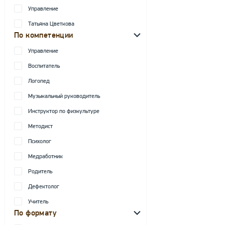
Управление
Татьяна Цветкова
По компетенции
Управление
Воспитатель
Логопед
Музыкальный руководитель
Инструктор по физкультуре
Методист
Психолог
Медработник
Родитель
Дефектолог
Учитель
По формату