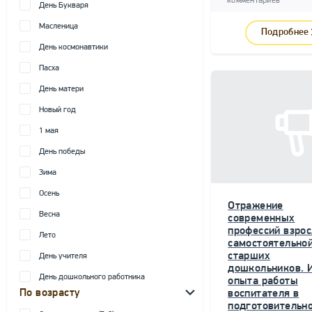
комментариев
День Букваря
Масленица
Подробнее
День космонавтики
Пасха
День матери
Новый год
1 мая
День победы
Зима
Осень
Отражение
Весна
современных
профессий взрос
Лето
самостоятельной
старших
День учителя
дошкольников. 
День дошкольного работника
опыта работы
По возрасту
воспитателя в
подготовительн