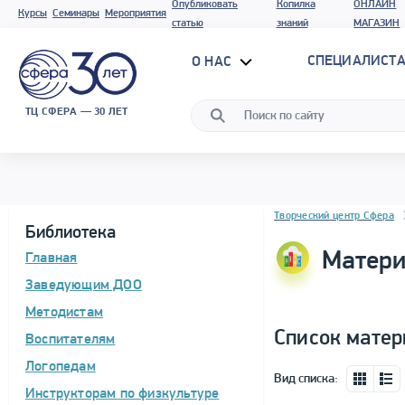
Опубликовать
Копилка
ОНЛАЙН
Курсы
Семинары
Мероприятия
статью
знаний
МАГАЗИН
СПЕЦИАЛИСТА
О НАС
ТЦ СФЕРА — 30 ЛЕТ
Блок новостей
Творческий центр Сфера
Библиотека
Матери
Главная
Заведующим ДОО
Методистам
Список матер
Воспитателям
Логопедам
Вид списка:
Инструкторам по физкультуре