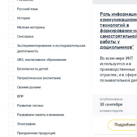
Рисование
Русский язык
Роль информаци
История
коммуникацион
технологий в
Мелкая моторика
формировании н
самостоятельно
Сенсорика
работы у
Экспериментирование и исследовательская
дошкольников"
деятельность
Во всем мире ИКТ
ОВЗ, инклюзивное образование
используется и в
Безопасность детей
производственных
отраслях, и в сфере
Патриотическое воспитание
познавательной дея
Своими руками
ВПР
опубликовано
30 сентября
Развитие логики
комментариев
Развиваем память и внимание
Этнография
Подробнее
Праздничная продукция