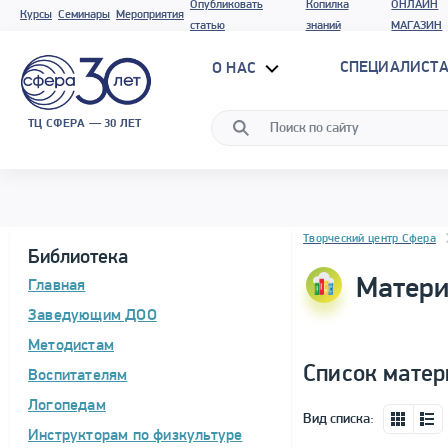
Опубликовать
Копилка
ОНЛАЙН
Курсы
Семинары
Мероприятия
статью
знаний
МАГАЗИН
СПЕЦИАЛИСТА
О НАС
ТЦ СФЕРА — 30 ЛЕТ
Блок новостей
Творческий центр Сфера
Библиотека
Матери
Главная
Заведующим ДОО
Методистам
Список матер
Воспитателям
Логопедам
Вид списка:
Инструкторам по физкультуре