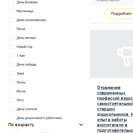
комментариев
День Букваря
Масленица
Подробнее
День космонавтики
Пасха
День матери
Новый год
1 мая
День победы
Зима
Осень
Отражение
Весна
современных
профессий взрос
Лето
самостоятельной
старших
День учителя
дошкольников. 
День дошкольного работника
опыта работы
По возрасту
воспитателя в
подготовительн