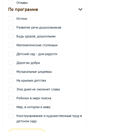
Отзывы
По программе
Истоки
Развитие речи дошкольников
Будь здоров, дошкольник
Математические ступеньки
Детский сад - дом радости
Дорогою добра
Музыкальные шедевры
На крыльях детства
Этих дней не смолкнет слава
Ребенок в мире поиска
Мир, в котором я живу
Конструирование и художественный труд в
детском саду