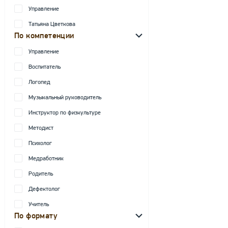
Управление
Татьяна Цветкова
По компетенции
Управление
Воспитатель
Логопед
Музыкальный руководитель
Инструктор по физкультуре
Методист
Психолог
Медработник
Родитель
Дефектолог
Учитель
По формату