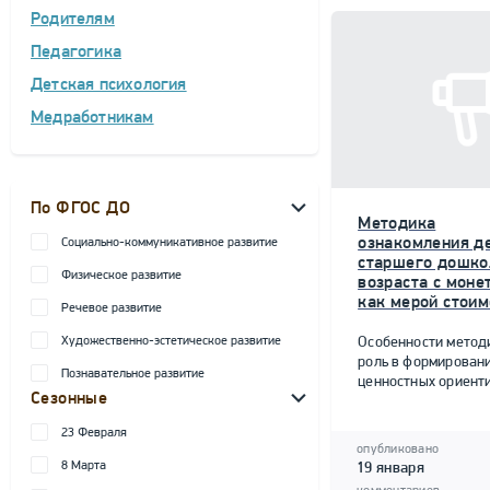
Родителям
Педагогика
Детская психология
Медработникам
По ФГОС ДО
Методика
ознакомления д
Социально-коммуникативное развитие
старшего дошко
Физическое развитие
возраста с моне
как мерой стоим
Речевое развитие
Художественно-эстетическое развитие
Особенности метод
роль в формирован
Познавательное развитие
ценностных ориент
Сезонные
23 Февраля
опубликовано
8 Марта
19 января