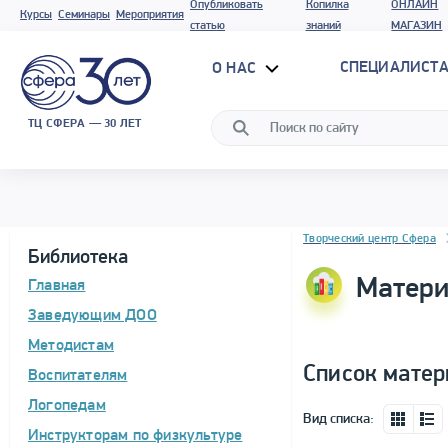
Опубликовать
Копилка
ОНЛАЙН
Курсы
Семинары
Мероприятия
статью
знаний
МАГАЗИН
СПЕЦИАЛИСТА
О НАС
ТЦ СФЕРА — 30 ЛЕТ
Блок новостей
Творческий центр Сфера
Библиотека
Матери
Главная
Заведующим ДОО
Методистам
Список матер
Воспитателям
Логопедам
Вид списка:
Инструкторам по физкультуре