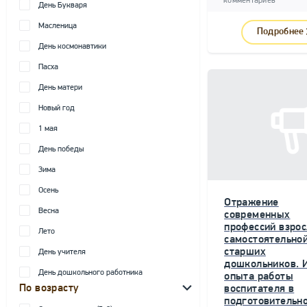
комментариев
День Букваря
Масленица
Подробнее
День космонавтики
Пасха
День матери
Новый год
1 мая
День победы
Зима
Осень
Отражение
Весна
современных
профессий взрос
Лето
самостоятельной
старших
День учителя
дошкольников. 
День дошкольного работника
опыта работы
По возрасту
воспитателя в
подготовительн