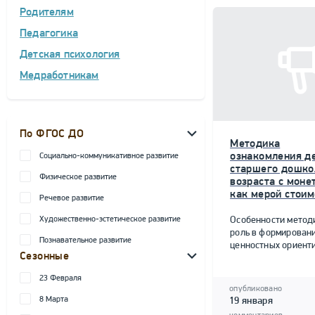
Родителям
Педагогика
Детская психология
Медработникам
По ФГОС ДО
Методика
ознакомления д
Социально-коммуникативное развитие
старшего дошко
Физическое развитие
возраста с моне
как мерой стоим
Речевое развитие
Художественно-эстетическое развитие
Особенности метод
роль в формирован
Познавательное развитие
ценностных ориент
Сезонные
23 Февраля
опубликовано
8 Марта
19 января