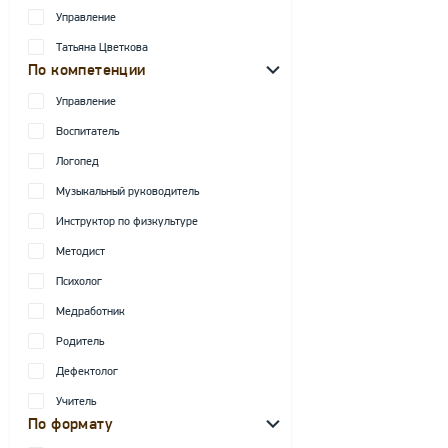
Управление
Татьяна Цветкова
По компетенции
Управление
Воспитатель
Логопед
Музыкальный руководитель
Инструктор по физкультуре
Методист
Психолог
Медработник
Родитель
Дефектолог
Учитель
По формату