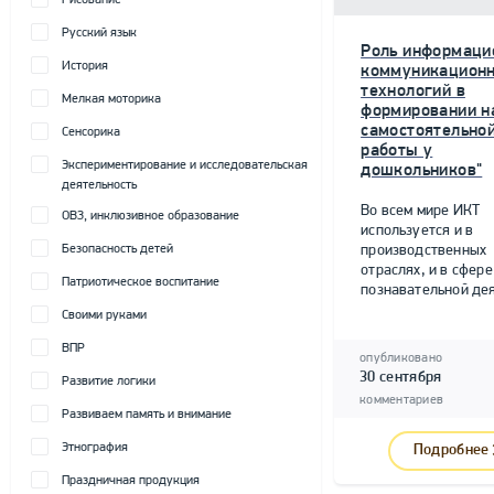
Рисование
Русский язык
Роль информаци
История
коммуникацион
технологий в
Мелкая моторика
формировании н
самостоятельно
Сенсорика
работы у
Экспериментирование и исследовательская
дошкольников"
деятельность
Во всем мире ИКТ
ОВЗ, инклюзивное образование
используется и в
Безопасность детей
производственных
отраслях, и в сфере
Патриотическое воспитание
познавательной дея
Своими руками
ВПР
опубликовано
30 сентября
Развитие логики
комментариев
Развиваем память и внимание
Этнография
Подробнее
Праздничная продукция