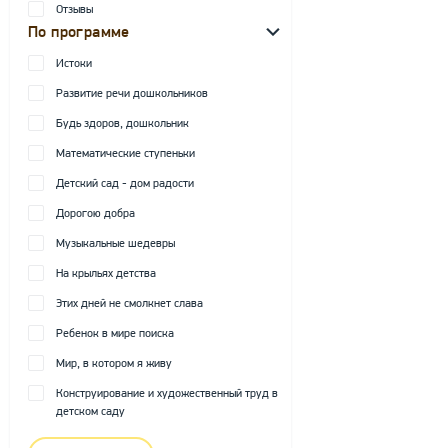
Отзывы
По программе
Истоки
Развитие речи дошкольников
Будь здоров, дошкольник
Математические ступеньки
Детский сад - дом радости
Дорогою добра
Музыкальные шедевры
На крыльях детства
Этих дней не смолкнет слава
Ребенок в мире поиска
Мир, в котором я живу
Конструирование и художественный труд в
детском саду