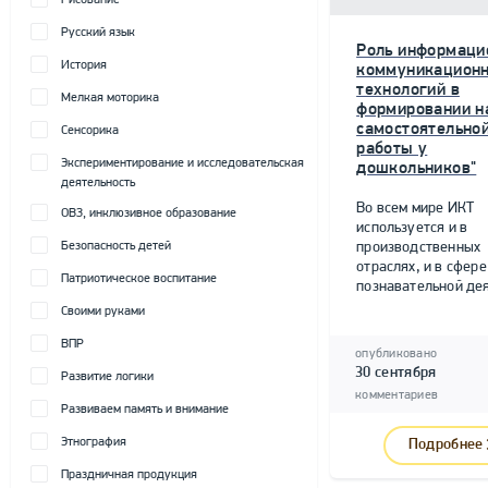
Рисование
Русский язык
Роль информаци
История
коммуникацион
технологий в
Мелкая моторика
формировании н
самостоятельно
Сенсорика
работы у
Экспериментирование и исследовательская
дошкольников"
деятельность
Во всем мире ИКТ
ОВЗ, инклюзивное образование
используется и в
Безопасность детей
производственных
отраслях, и в сфере
Патриотическое воспитание
познавательной дея
Своими руками
ВПР
опубликовано
30 сентября
Развитие логики
комментариев
Развиваем память и внимание
Этнография
Подробнее
Праздничная продукция