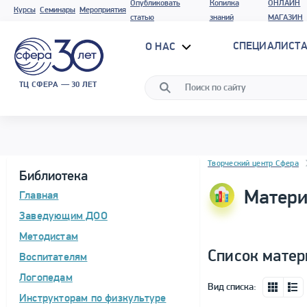
Опубликовать
Копилка
ОНЛАЙН
Курсы
Семинары
Мероприятия
статью
знаний
МАГАЗИН
СПЕЦИАЛИСТА
О НАС
ТЦ СФЕРА — 30 ЛЕТ
Блок новостей
Творческий центр Сфера
Библиотека
Матери
Главная
Заведующим ДОО
Методистам
Список матер
Воспитателям
Логопедам
Вид списка:
Инструкторам по физкультуре