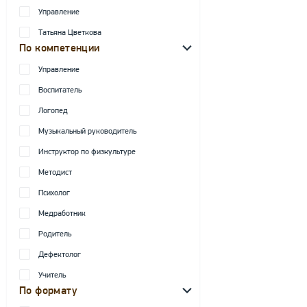
Управление
Татьяна Цветкова
По компетенции
Управление
Воспитатель
Логопед
Музыкальный руководитель
Инструктор по физкультуре
Методист
Психолог
Медработник
Родитель
Дефектолог
Учитель
По формату