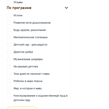
Отзывы
По программе
Истоки
Развитие речи дошкольников
Будь здоров, дошкольник
Математические ступеньки
Детский сад - дом радости
Дорогою добра
Музыкальные шедевры
На крыльях детства
Этих дней не смолкнет слава
Ребенок в мире поиска
Мир, в котором я живу
Конструирование и художественный труд в
детском саду