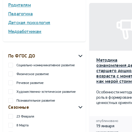
Родителям
Педагогика
Детская психология
Медработникам
По ФГОС ДО
Методика
ознакомления д
Социально-коммуникативное развитие
старшего дошко
Физическое развитие
возраста с моне
как мерой стоим
Речевое развитие
Художественно-эстетическое развитие
Особенности метод
роль в формирован
Познавательное развитие
ценностных ориент
Сезонные
23 Февраля
опубликовано
8 Марта
19 января