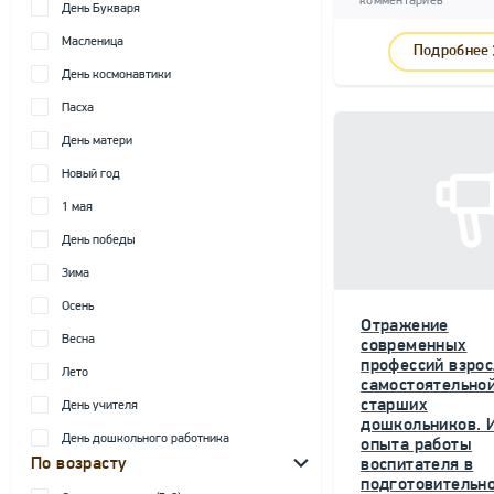
комментариев
День Букваря
Масленица
Подробнее
День космонавтики
Пасха
День матери
Новый год
1 мая
День победы
Зима
Осень
Отражение
Весна
современных
профессий взрос
Лето
самостоятельной
старших
День учителя
дошкольников. 
День дошкольного работника
опыта работы
По возрасту
воспитателя в
подготовительн