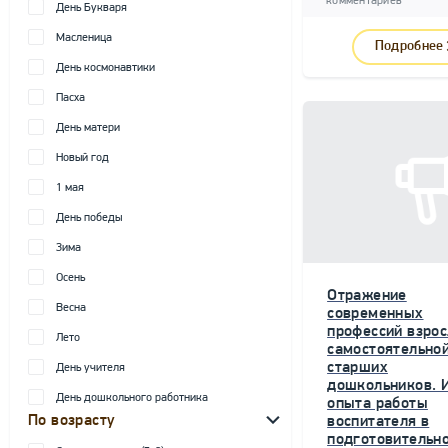
комментариев
День Букваря
Масленица
Подробнее
День космонавтики
Пасха
День матери
Новый год
1 мая
День победы
Зима
Осень
Отражение
Весна
современных
профессий взрос
Лето
самостоятельной
старших
День учителя
дошкольников. 
День дошкольного работника
опыта работы
По возрасту
воспитателя в
подготовительн