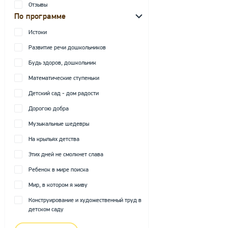
Отзывы
По программе
Истоки
Развитие речи дошкольников
Будь здоров, дошкольник
Математические ступеньки
Детский сад - дом радости
Дорогою добра
Музыкальные шедевры
На крыльях детства
Этих дней не смолкнет слава
Ребенок в мире поиска
Мир, в котором я живу
Конструирование и художественный труд в
детском саду