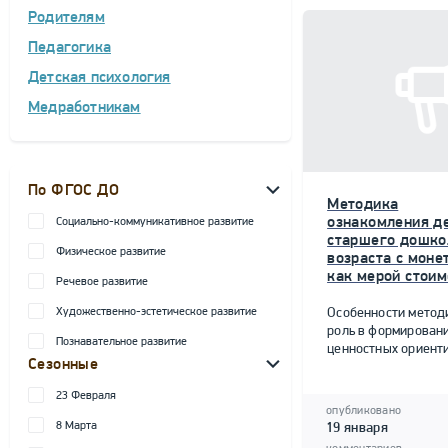
Родителям
Педагогика
Детская психология
Медработникам
По ФГОС ДО
Методика
ознакомления д
Социально-коммуникативное развитие
старшего дошко
Физическое развитие
возраста с моне
как мерой стоим
Речевое развитие
Художественно-эстетическое развитие
Особенности метод
роль в формирован
Познавательное развитие
ценностных ориент
Сезонные
23 Февраля
опубликовано
8 Марта
19 января