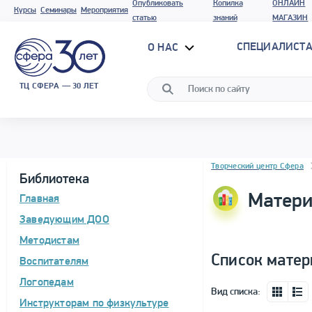
Опубликовать
Копилка
ОНЛАЙН
Курсы
Семинары
Мероприятия
статью
знаний
МАГАЗИН
СПЕЦИАЛИСТА
О НАС
ТЦ СФЕРА — 30 ЛЕТ
Блок новостей
Творческий центр Сфера
Библиотека
Матери
Главная
Заведующим ДОО
Методистам
Список матер
Воспитателям
Логопедам
Вид списка:
Инструкторам по физкультуре