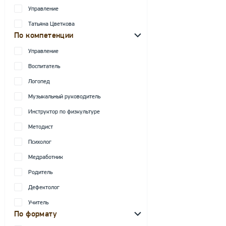
Управление
Татьяна Цветкова
По компетенции
Управление
Воспитатель
Логопед
Музыкальный руководитель
Инструктор по физкультуре
Методист
Психолог
Медработник
Родитель
Дефектолог
Учитель
По формату