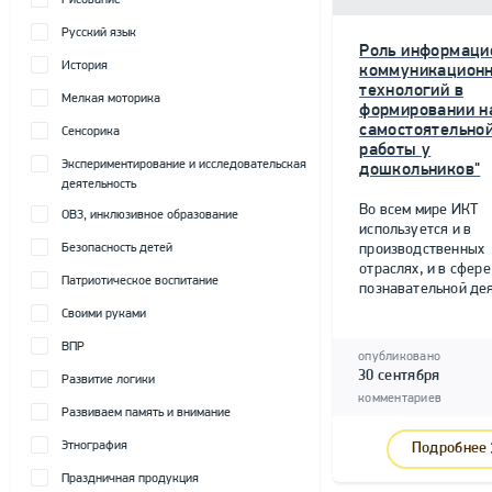
Рисование
Русский язык
Роль информаци
История
коммуникацион
технологий в
Мелкая моторика
формировании н
самостоятельно
Сенсорика
работы у
Экспериментирование и исследовательская
дошкольников"
деятельность
Во всем мире ИКТ
ОВЗ, инклюзивное образование
используется и в
Безопасность детей
производственных
отраслях, и в сфере
Патриотическое воспитание
познавательной дея
Своими руками
ВПР
опубликовано
30 сентября
Развитие логики
комментариев
Развиваем память и внимание
Этнография
Подробнее
Праздничная продукция