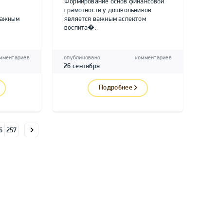
Формирование основ финансовой
грамотности у дошкольников
важным
является важным аспектом
воспита�..
мментариев
опубликовано
комментариев
26 сентября
Подробнее
6
257