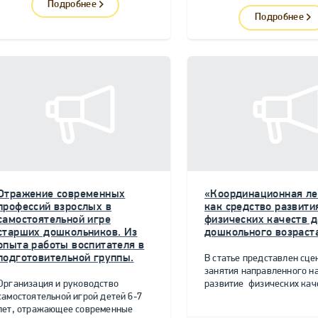
Подробнее
Подробнее
Отражение современных
«Координационная ле
профессий взрослых в
как средство развити
самостоятельной игре
физических качеств д
старших дошкольников. Из
дошкольного возраст
опыта работы воспитателя в
подготовительной группы.
В статье представлен сце
занятия направленного н
Организация и руководство
развитие физических качес
самостоятельной игрой детей 6-7
лет, отражающее современные