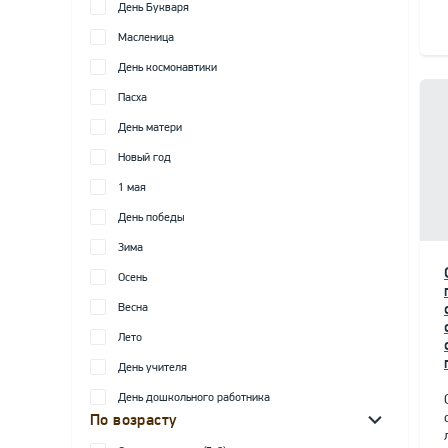
День Букваря
Масленица
День космонавтики
Пасха
День матери
Новый год
1 мая
День победы
Зима
Осень
Весна
Лето
День учителя
День дошкольного работника
По возрасту