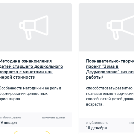
Методика ознакомления
Познавательно-творч
детей старшего дошкольного
проект "Зима в
возраста с монетами как
Дедморозовке" /из о
мерой стоимости
работы/
Особенности методики и ее роль в
способствовать развитию
формировании ценностных
познавательно-творчески
ориентиров
способностей детей дошк
возраста.
опубликовано
комментариев
19 января
опубликовано
ко
10 декабря