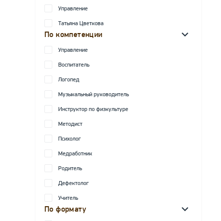
Управление
Татьяна Цветкова
По компетенции
Управление
Воспитатель
Логопед
Музыкальный руководитель
Инструктор по физкультуре
Методист
Психолог
Медработник
Родитель
Дефектолог
Учитель
По формату