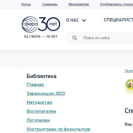
Курсы
Семинары
Мероприятия
Опубликовать статью
СПЕЦИАЛИС
О НАС
ТЦ СФЕРА — 30 ЛЕТ
Блок 
Твор
Библиотека
Главная
Заведующим ДОО
Методистам
Сп
Воспитателям
Логопедам
Вид 
Инструкторам по физкультуре