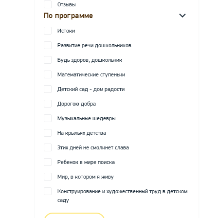
Отзывы
По программе
Истоки
Развитие речи дошкольников
Будь здоров, дошкольник
Математические ступеньки
Детский сад - дом радости
Дорогою добра
Музыкальные шедевры
На крыльях детства
Этих дней не смолкнет слава
Ребенок в мире поиска
Мир, в котором я живу
Конструирование и художественный труд в детском
саду