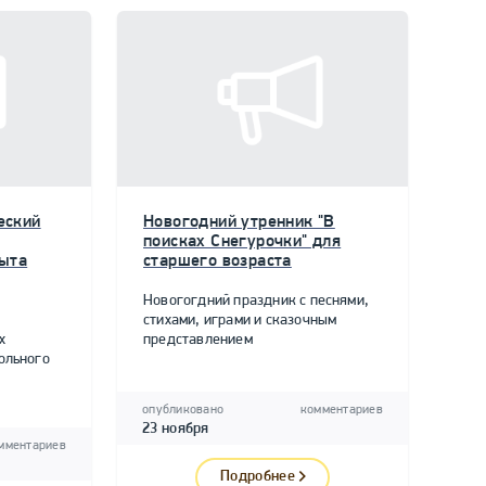
еский
Новогодний утренник "В
поисках Снегурочки" для
пыта
старшего возраста
Новогогдний праздник с песнями,
стихами, играми и сказочным
х
представлением
ольного
опубликовано
комментариев
23 ноября
мментариев
Подробнее