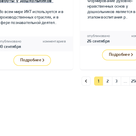
работы у дошкольников"
Формирование духовно-
нравственных основ у
Во всем мире ИКТ используется и в
дошкольников является 
производственных отраслях, и в
этапом воспитания р..
сфере познавательной деятел..
опубликовано
ко
26 сентября
опубликовано
комментариев
30 сентября
Подробнее
Подробнее
1
2
3
…
25