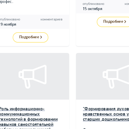
профес..
опубликовано
ко
15 октября
опубликовано
комментариев
Подробнее
19 ноября
Подробнее
Роль информационно-
"Формирования духов
коммуникационных
нравственных основ у
технологий в формировании
старших дошкольнико
навыков самостоятельной