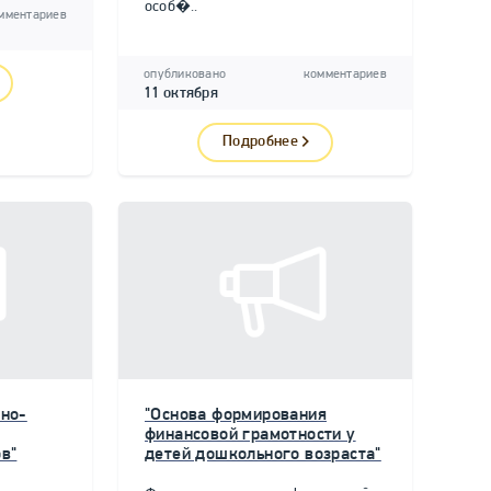
особ�..
мментариев
опубликовано
комментариев
11 октября
Подробнее
но-
"Основа формирования
финансовой грамотности у
в"
детей дошкольного возраста"