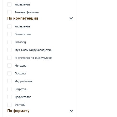
Управление
Татьяна Цветкова
По компетенции
Управление
Воспитатель
Логопед
Музыкальный руководитель
Инструктор по физкультуре
Методист
Психолог
Медработник
Родитель
Дефектолог
Учитель
По формату