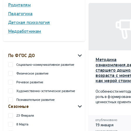
Родителям
Педагогика
Детская психология
Медработникам
По ФГОС ДО
Методика
ознакомления д
Социально-коммуникативное развитие
старшего дошко
Физическое развитие
возраста с моне
как мерой стоим
Речевое развитие
Художественно-эстетическое развитие
Особенности метод
роль в формирован
Познавательное развитие
ценностных ориент
Сезонные
23 Февраля
опубликовано
8 Марта
19 января