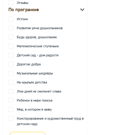
Отзывы
По программе
Истоки
Развитие речи дошкольников
Будь здоров, дошкольник
Математические ступеньки
Детский сад - дом радости
Дорогою добра
Музыкальные шедевры
На крыльях детства
Этих дней не смолкнет слава
Ребенок в мире поиска
Мир, в котором я живу
Конструирование и художественный труд в
детском саду