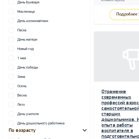
комментариев
День Букваря
Масленица
Подробнее
День космонавтики
Пасха
День матери
Новый год
1 мая
День победы
Зима
Осень
Отражение
Весна
современных
профессий взрос
Лето
самостоятельной
старших
День учителя
дошкольников. 
День дошкольного работника
опыта работы
По возрасту
воспитателя в
подготовительн