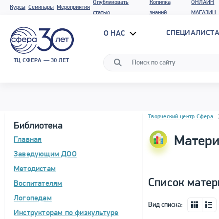
Опубликовать
Копилка
ОНЛАЙН
Курсы
Семинары
Мероприятия
статью
знаний
МАГАЗИН
СПЕЦИАЛИСТА
О НАС
ТЦ СФЕРА — 30 ЛЕТ
Блок новостей
Творческий центр Сфера
Библиотека
Матери
Главная
Заведующим ДОО
Методистам
Список матер
Воспитателям
Логопедам
Вид списка:
Инструкторам по физкультуре