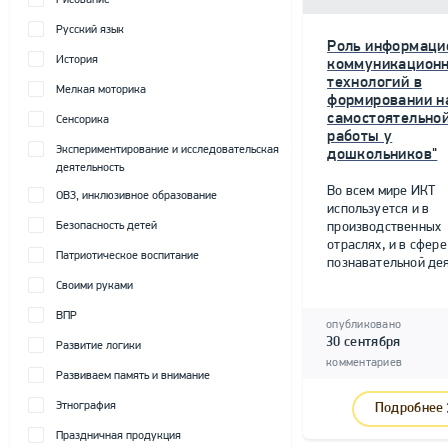
Рисование
Русский язык
Роль информаци
История
коммуникацион
технологий в
Мелкая моторика
формировании н
самостоятельно
Сенсорика
работы у
Экспериментирование и исследовательская
дошкольников"
деятельность
Во всем мире ИКТ
ОВЗ, инклюзивное образование
используется и в
Безопасность детей
производственных
отраслях, и в сфере
Патриотическое воспитание
познавательной дея
Своими руками
ВПР
опубликовано
30 сентября
Развитие логики
комментариев
Развиваем память и внимание
Этнография
Подробнее
Праздничная продукция