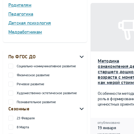
Родителям
Педагогика
Детская психология
Медработникам
По ФГОС ДО
Методика
ознакомления д
Социально-коммуникативное развитие
старшего дошко
Физическое развитие
возраста с моне
как мерой стоим
Речевое развитие
Художественно-эстетическое развитие
Особенности метод
роль в формирован
Познавательное развитие
ценностных ориент
Сезонные
23 Февраля
опубликовано
8 Марта
19 января