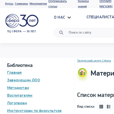
Опубликовать
Копилка
ОНЛАЙН
Курсы
Семинары
Мероприятия
статью
знаний
МАГАЗИН
СПЕЦИАЛИСТА
О НАС
ТЦ СФЕРА — 30 ЛЕТ
Блок новостей
Творческий центр Сфера
Библиотека
Матери
Главная
Заведующим ДОО
Методистам
Список матер
Воспитателям
Логопедам
Вид списка:
Инструкторам по физкультуре