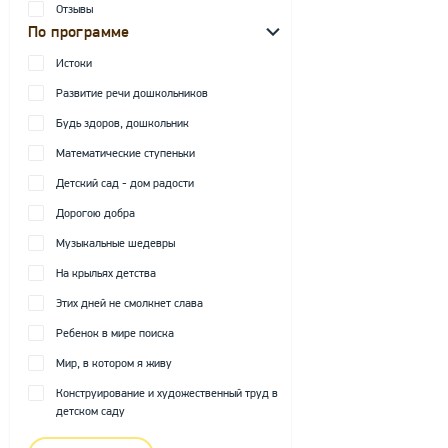
Отзывы
По программе
Истоки
Развитие речи дошкольников
Будь здоров, дошкольник
Математические ступеньки
Детский сад - дом радости
Дорогою добра
Музыкальные шедевры
На крыльях детства
Этих дней не смолкнет слава
Ребенок в мире поиска
Мир, в котором я живу
Конструирование и художественный труд в
детском саду