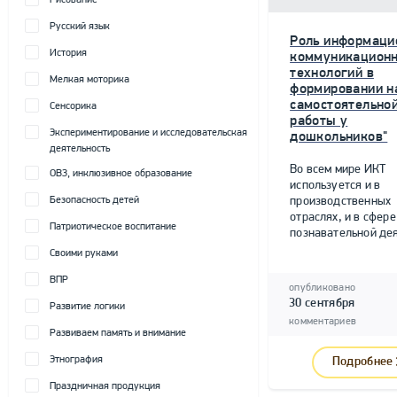
Рисование
Русский язык
Роль информаци
История
коммуникацион
технологий в
Мелкая моторика
формировании н
самостоятельно
Сенсорика
работы у
Экспериментирование и исследовательская
дошкольников"
деятельность
Во всем мире ИКТ
ОВЗ, инклюзивное образование
используется и в
Безопасность детей
производственных
отраслях, и в сфере
Патриотическое воспитание
познавательной дея
Своими руками
ВПР
опубликовано
30 сентября
Развитие логики
комментариев
Развиваем память и внимание
Этнография
Подробнее
Праздничная продукция