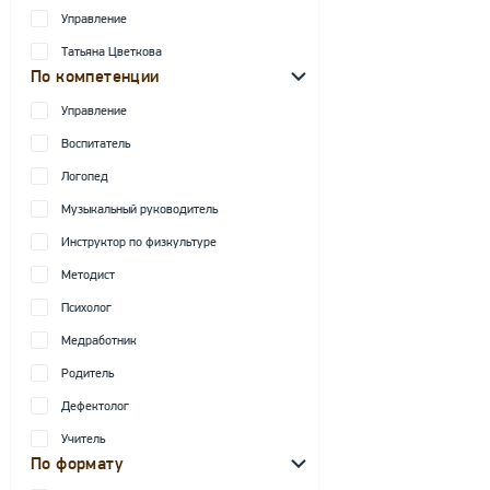
Управление
Татьяна Цветкова
По компетенции
Управление
Воспитатель
Логопед
Музыкальный руководитель
Инструктор по физкультуре
Методист
Психолог
Медработник
Родитель
Дефектолог
Учитель
По формату