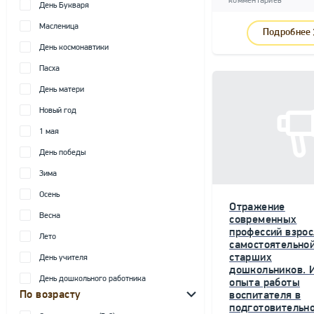
комментариев
День Букваря
Масленица
Подробнее
День космонавтики
Пасха
День матери
Новый год
1 мая
День победы
Зима
Осень
Отражение
Весна
современных
профессий взрос
Лето
самостоятельной
старших
День учителя
дошкольников. 
День дошкольного работника
опыта работы
По возрасту
воспитателя в
подготовительн