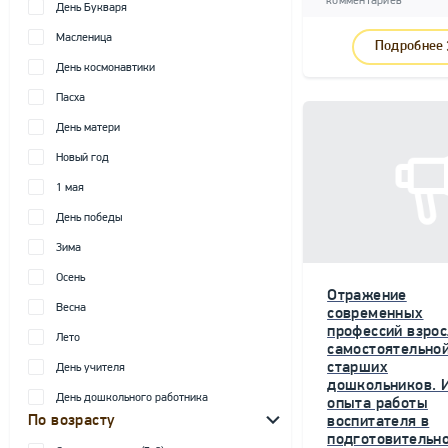
комментариев
День Букваря
Масленица
Подробнее
День космонавтики
Пасха
День матери
Новый год
1 мая
День победы
Зима
Осень
Отражение
Весна
современных
профессий взрос
Лето
самостоятельной
старших
День учителя
дошкольников. 
День дошкольного работника
опыта работы
По возрасту
воспитателя в
подготовительн