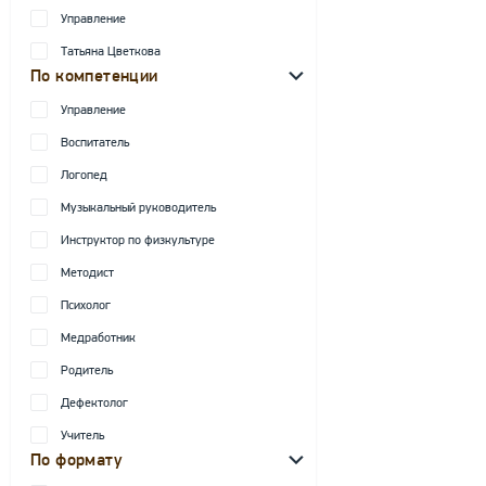
Управление
Татьяна Цветкова
По компетенции
Управление
Воспитатель
Логопед
Музыкальный руководитель
Инструктор по физкультуре
Методист
Психолог
Медработник
Родитель
Дефектолог
Учитель
По формату