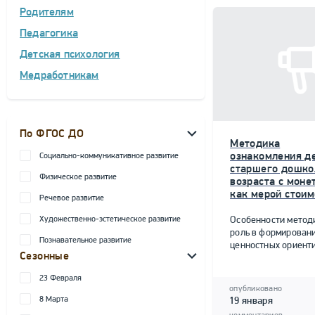
Родителям
Педагогика
Детская психология
Медработникам
По ФГОС ДО
Методика
ознакомления д
Социально-коммуникативное развитие
старшего дошко
Физическое развитие
возраста с моне
как мерой стоим
Речевое развитие
Художественно-эстетическое развитие
Особенности метод
роль в формирован
Познавательное развитие
ценностных ориент
Сезонные
23 Февраля
опубликовано
8 Марта
19 января