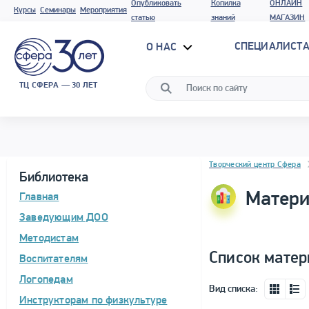
Опубликовать
Копилка
ОНЛАЙН
Курсы
Семинары
Мероприятия
статью
знаний
МАГАЗИН
СПЕЦИАЛИСТА
О НАС
ТЦ СФЕРА — 30 ЛЕТ
Блок новостей
Творческий центр Сфера
Библиотека
Матери
Главная
Заведующим ДОО
Методистам
Список матер
Воспитателям
Логопедам
Вид списка:
Инструкторам по физкультуре