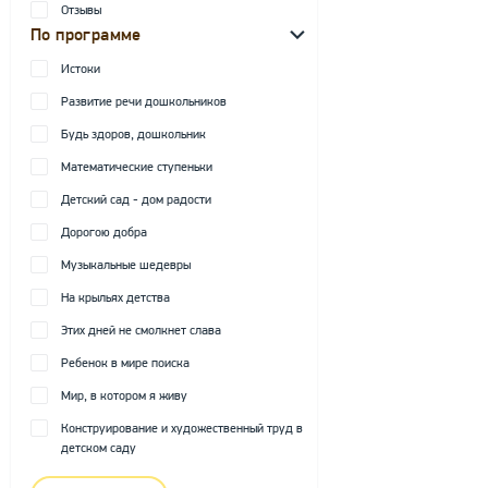
Отзывы
По программе
Истоки
Развитие речи дошкольников
Будь здоров, дошкольник
Математические ступеньки
Детский сад - дом радости
Дорогою добра
Музыкальные шедевры
На крыльях детства
Этих дней не смолкнет слава
Ребенок в мире поиска
Мир, в котором я живу
Конструирование и художественный труд в
детском саду