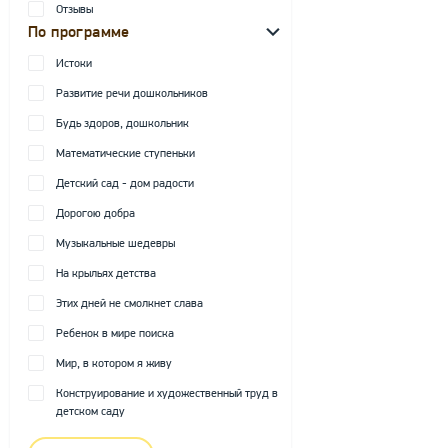
Отзывы
По программе
Истоки
Развитие речи дошкольников
Будь здоров, дошкольник
Математические ступеньки
Детский сад - дом радости
Дорогою добра
Музыкальные шедевры
На крыльях детства
Этих дней не смолкнет слава
Ребенок в мире поиска
Мир, в котором я живу
Конструирование и художественный труд в
детском саду