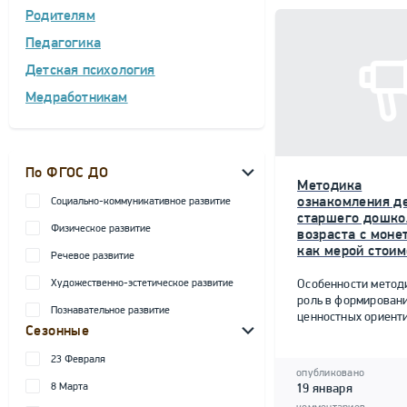
Родителям
Педагогика
Детская психология
Медработникам
По ФГОС ДО
Методика
ознакомления д
Социально-коммуникативное развитие
старшего дошко
Физическое развитие
возраста с моне
как мерой стоим
Речевое развитие
Художественно-эстетическое развитие
Особенности метод
роль в формирован
Познавательное развитие
ценностных ориент
Сезонные
23 Февраля
опубликовано
8 Марта
19 января