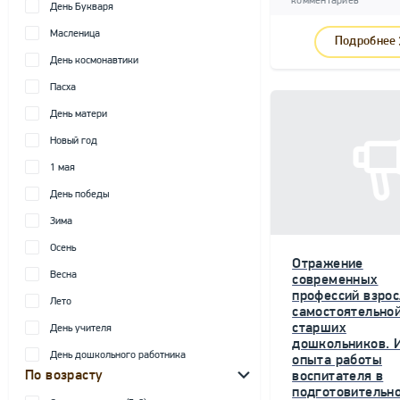
комментариев
День Букваря
Масленица
Подробнее
День космонавтики
Пасха
День матери
Новый год
1 мая
День победы
Зима
Осень
Отражение
Весна
современных
профессий взрос
Лето
самостоятельной
старших
День учителя
дошкольников. 
День дошкольного работника
опыта работы
По возрасту
воспитателя в
подготовительн