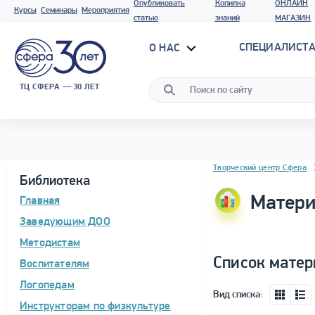
Опубликовать
Копилка
ОНЛАЙН
Курсы
Семинары
Мероприятия
статью
знаний
МАГАЗИН
СПЕЦИАЛИСТА
О НАС
ТЦ СФЕРА — 30 ЛЕТ
Блок новостей
Творческий центр Сфера
Библиотека
Матери
Главная
Заведующим ДОО
Методистам
Список матер
Воспитателям
Логопедам
Вид списка:
Инструкторам по физкультуре