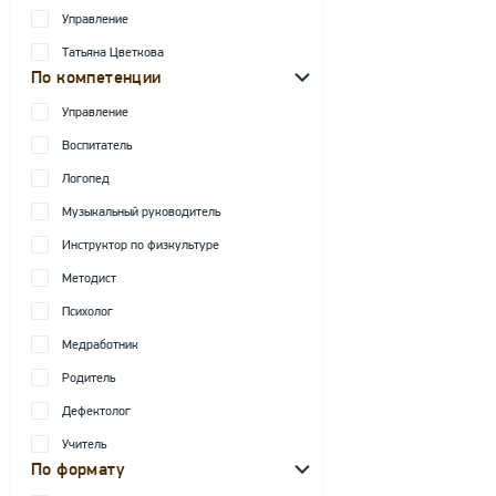
Управление
Татьяна Цветкова
По компетенции
Управление
Воспитатель
Логопед
Музыкальный руководитель
Инструктор по физкультуре
Методист
Психолог
Медработник
Родитель
Дефектолог
Учитель
По формату