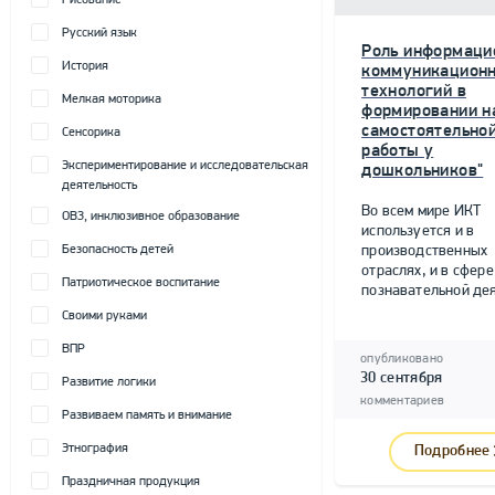
Рисование
Русский язык
Роль информаци
История
коммуникацион
технологий в
Мелкая моторика
формировании н
самостоятельно
Сенсорика
работы у
Экспериментирование и исследовательская
дошкольников"
деятельность
Во всем мире ИКТ
ОВЗ, инклюзивное образование
используется и в
Безопасность детей
производственных
отраслях, и в сфере
Патриотическое воспитание
познавательной дея
Своими руками
ВПР
опубликовано
30 сентября
Развитие логики
комментариев
Развиваем память и внимание
Этнография
Подробнее
Праздничная продукция