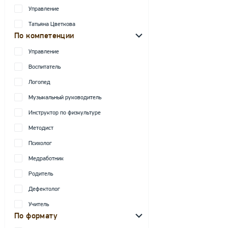
Управление
Татьяна Цветкова
По компетенции
Управление
Воспитатель
Логопед
Музыкальный руководитель
Инструктор по физкультуре
Методист
Психолог
Медработник
Родитель
Дефектолог
Учитель
По формату