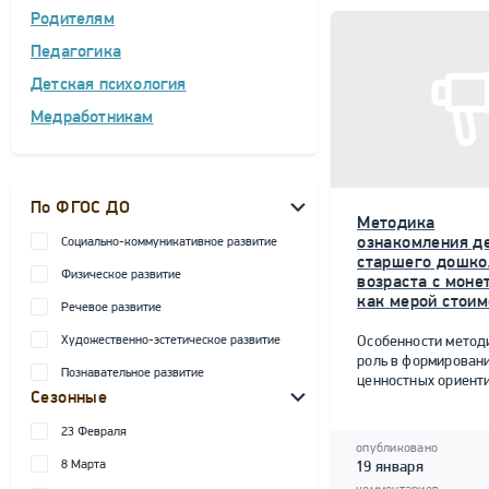
Родителям
Педагогика
Детская психология
Медработникам
По ФГОС ДО
Методика
ознакомления д
Социально-коммуникативное развитие
старшего дошко
Физическое развитие
возраста с моне
как мерой стоим
Речевое развитие
Художественно-эстетическое развитие
Особенности метод
роль в формирован
Познавательное развитие
ценностных ориент
Сезонные
23 Февраля
опубликовано
8 Марта
19 января