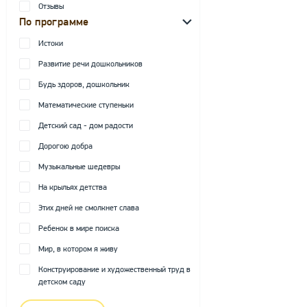
Отзывы
По программе
Истоки
Развитие речи дошкольников
Будь здоров, дошкольник
Математические ступеньки
Детский сад - дом радости
Дорогою добра
Музыкальные шедевры
На крыльях детства
Этих дней не смолкнет слава
Ребенок в мире поиска
Мир, в котором я живу
Конструирование и художественный труд в
детском саду