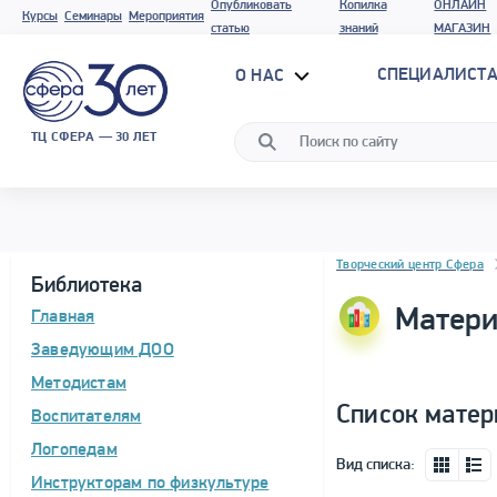
Опубликовать
Копилка
ОНЛАЙН
Курсы
Семинары
Мероприятия
статью
знаний
МАГАЗИН
СПЕЦИАЛИСТА
О НАС
ТЦ СФЕРА — 30 ЛЕТ
Блок новостей
Творческий центр Сфера
Библиотека
Матери
Главная
Заведующим ДОО
Методистам
Список матер
Воспитателям
Логопедам
Вид списка:
Инструкторам по физкультуре