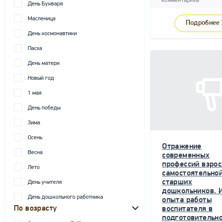
комментариев
День Букваря
Масленица
Подробнее
День космонавтики
Пасха
День матери
Новый год
1 мая
День победы
Зима
Осень
Отражение
Весна
современных
профессий взрос
Лето
самостоятельной
старших
День учителя
дошкольников. 
День дошкольного работника
опыта работы
По возрасту
воспитателя в
подготовительн