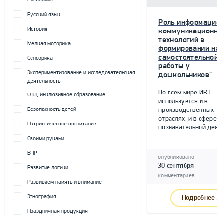
Рисование
Русский язык
Роль информаци
История
коммуникацион
технологий в
Мелкая моторика
формировании н
самостоятельно
Сенсорика
работы у
Экспериментирование и исследовательская
дошкольников"
деятельность
Во всем мире ИКТ
ОВЗ, инклюзивное образование
используется и в
Безопасность детей
производственных
отраслях, и в сфере
Патриотическое воспитание
познавательной дея
Своими руками
ВПР
опубликовано
30 сентября
Развитие логики
комментариев
Развиваем память и внимание
Этнография
Подробнее
Праздничная продукция