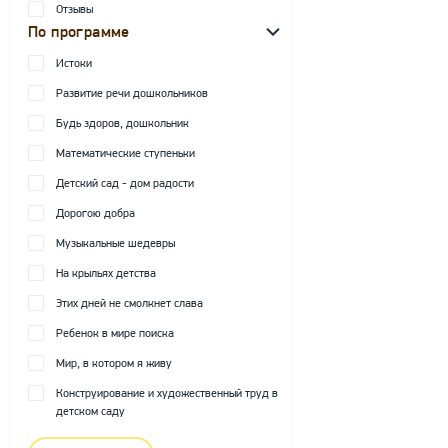
Отзывы
По программе
Истоки
Развитие речи дошкольников
Будь здоров, дошкольник
Математические ступеньки
Детский сад - дом радости
Дорогою добра
Музыкальные шедевры
На крыльях детства
Этих дней не смолкнет слава
Ребенок в мире поиска
Мир, в котором я живу
Конструирование и художественный труд в
детском саду