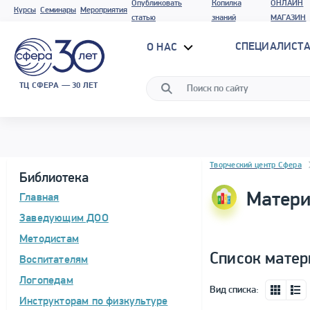
Опубликовать
Копилка
ОНЛАЙН
Курсы
Семинары
Мероприятия
статью
знаний
МАГАЗИН
СПЕЦИАЛИСТА
О НАС
ТЦ СФЕРА — 30 ЛЕТ
Блок новостей
Творческий центр Сфера
Библиотека
Матери
Главная
Заведующим ДОО
Методистам
Список матер
Воспитателям
Логопедам
Вид списка:
Инструкторам по физкультуре