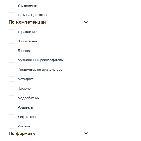
Управление
Татьяна Цветкова
По компетенции
Управление
Воспитатель
Логопед
Музыкальный руководитель
Инструктор по физкультуре
Методист
Психолог
Медработник
Родитель
Дефектолог
Учитель
По формату