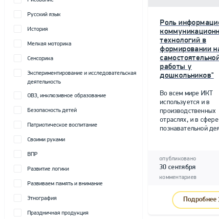
Рисование
Русский язык
Роль информаци
История
коммуникацион
технологий в
Мелкая моторика
формировании н
самостоятельно
Сенсорика
работы у
Экспериментирование и исследовательская
дошкольников"
деятельность
Во всем мире ИКТ
ОВЗ, инклюзивное образование
используется и в
Безопасность детей
производственных
отраслях, и в сфере
Патриотическое воспитание
познавательной дея
Своими руками
ВПР
опубликовано
30 сентября
Развитие логики
комментариев
Развиваем память и внимание
Этнография
Подробнее
Праздничная продукция