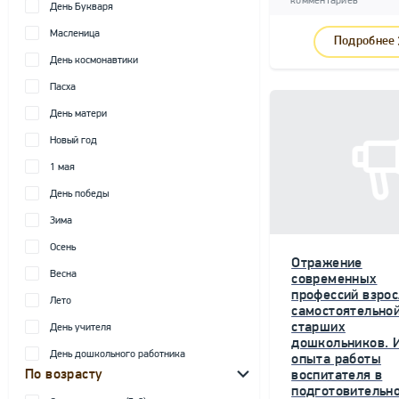
комментариев
День Букваря
Масленица
Подробнее
День космонавтики
Пасха
День матери
Новый год
1 мая
День победы
Зима
Осень
Отражение
Весна
современных
профессий взрос
Лето
самостоятельной
старших
День учителя
дошкольников. 
День дошкольного работника
опыта работы
По возрасту
воспитателя в
подготовительн