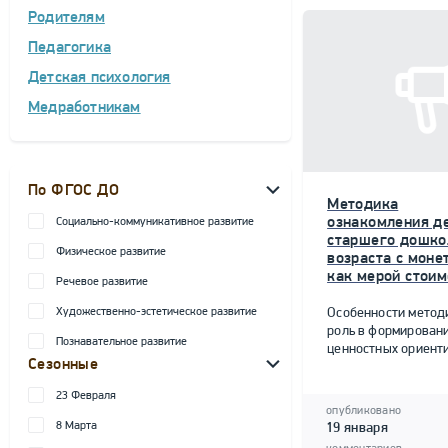
Родителям
Педагогика
Детская психология
Медработникам
По ФГОС ДО
Методика
ознакомления д
Социально-коммуникативное развитие
старшего дошко
Физическое развитие
возраста с моне
как мерой стоим
Речевое развитие
Художественно-эстетическое развитие
Особенности метод
роль в формирован
Познавательное развитие
ценностных ориент
Сезонные
23 Февраля
опубликовано
8 Марта
19 января