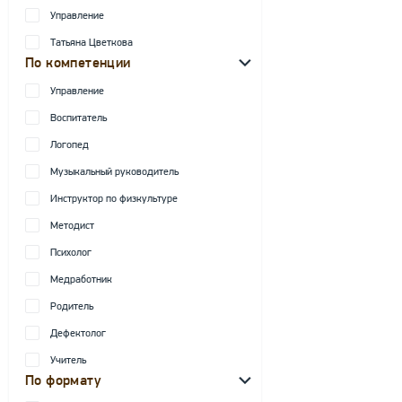
Управление
Татьяна Цветкова
По компетенции
Управление
Воспитатель
Логопед
Музыкальный руководитель
Инструктор по физкультуре
Методист
Психолог
Медработник
Родитель
Дефектолог
Учитель
По формату