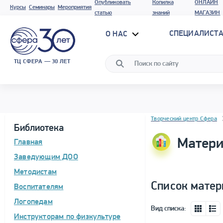
Опубликовать
Копилка
ОНЛАЙН
Курсы
Семинары
Мероприятия
статью
знаний
МАГАЗИН
СПЕЦИАЛИСТА
О НАС
ТЦ СФЕРА — 30 ЛЕТ
Блок новостей
Творческий центр Сфера
Библиотека
Матери
Главная
Заведующим ДОО
Методистам
Список матер
Воспитателям
Логопедам
Вид списка:
Инструкторам по физкультуре