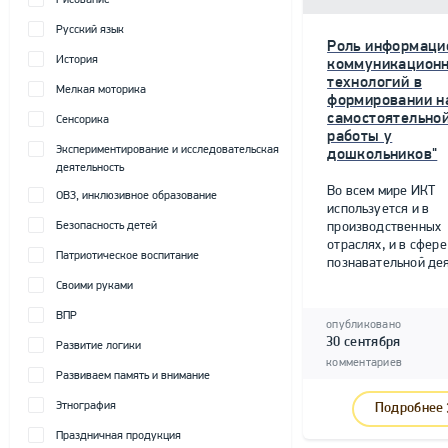
Рисование
Русский язык
Роль информаци
История
коммуникацион
технологий в
Мелкая моторика
формировании н
самостоятельно
Сенсорика
работы у
Экспериментирование и исследовательская
дошкольников"
деятельность
Во всем мире ИКТ
ОВЗ, инклюзивное образование
используется и в
Безопасность детей
производственных
отраслях, и в сфере
Патриотическое воспитание
познавательной дея
Своими руками
ВПР
опубликовано
30 сентября
Развитие логики
комментариев
Развиваем память и внимание
Этнография
Подробнее
Праздничная продукция