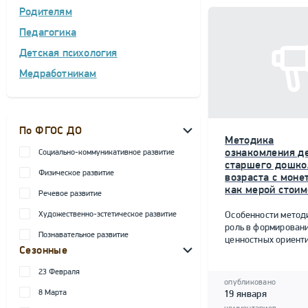
Родителям
Педагогика
Детская психология
Медработникам
По ФГОС ДО
Методика
ознакомления д
Социально-коммуникативное развитие
старшего дошко
Физическое развитие
возраста с моне
как мерой стоим
Речевое развитие
Художественно-эстетическое развитие
Особенности метод
роль в формирован
Познавательное развитие
ценностных ориент
Сезонные
23 Февраля
опубликовано
8 Марта
19 января