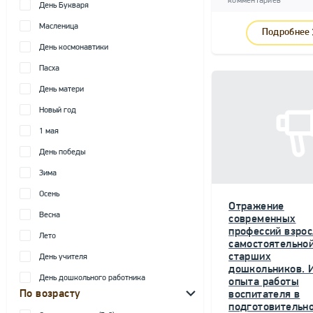
комментариев
День Букваря
Масленица
Подробнее
День космонавтики
Пасха
День матери
Новый год
1 мая
День победы
Зима
Осень
Отражение
Весна
современных
профессий взрос
Лето
самостоятельной
старших
День учителя
дошкольников. 
День дошкольного работника
опыта работы
По возрасту
воспитателя в
подготовительн