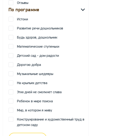
Отзывы
По программе
Истоки
Развитие речи дошкольников
Будь здоров, дошкольник
Математические ступеньки
Детский сад - дом радости
Дорогою добра
Музыкальные шедевры
На крыльях детства
Этих дней не смолкнет слава
Ребенок в мире поиска
Мир, в котором я живу
Конструирование и художественный труд в
детском саду