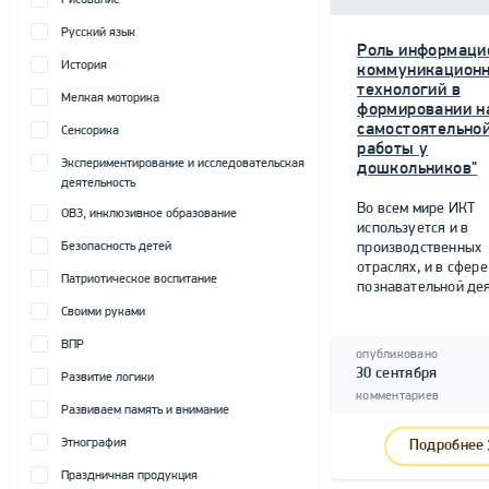
Рисование
Русский язык
Роль информаци
История
коммуникацион
технологий в
Мелкая моторика
формировании н
самостоятельно
Сенсорика
работы у
Экспериментирование и исследовательская
дошкольников"
деятельность
Во всем мире ИКТ
ОВЗ, инклюзивное образование
используется и в
Безопасность детей
производственных
отраслях, и в сфере
Патриотическое воспитание
познавательной дея
Своими руками
ВПР
опубликовано
30 сентября
Развитие логики
комментариев
Развиваем память и внимание
Этнография
Подробнее
Праздничная продукция