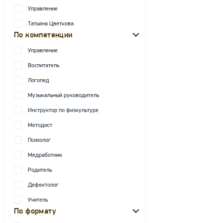
Управление
Татьяна Цветкова
По компетенции
Управление
Воспитатель
Логопед
Музыкальный руководитель
Инструктор по физкультуре
Методист
Психолог
Медработник
Родитель
Дефектолог
Учитель
По формату