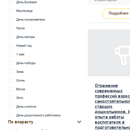
комментариев
День Букваря
Масленица
Подробнее
День космонавтики
Пасха
День матери
Новый год
1 мая
День победы
Зима
Осень
Отражение
Весна
современных
профессий взрос
Лето
самостоятельной
старших
День учителя
дошкольников. 
День дошкольного работника
опыта работы
По возрасту
воспитателя в
подготовительн