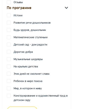
Отзывы
По программе
Истоки
Развитие речи дошкольников
Будь здоров, дошкольник
Математические ступеньки
Детский сад - дом радости
Дорогою добра
Музыкальные шедевры
На крыльях детства
Этих дней не смолкнет слава
Ребенок в мире поиска
Мир, в котором я живу
Конструирование и художественный труд в
детском саду