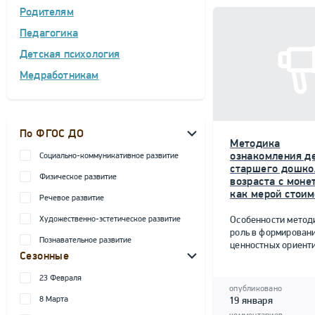
Родителям
Педагогика
Детская психология
Медработникам
По ФГОС ДО
Методика
ознакомления д
Социально-коммуникативное развитие
старшего дошко
Физическое развитие
возраста с моне
как мерой стоим
Речевое развитие
Художественно-эстетическое развитие
Особенности метод
роль в формирован
Познавательное развитие
ценностных ориент
Сезонные
23 Февраля
опубликовано
8 Марта
19 января