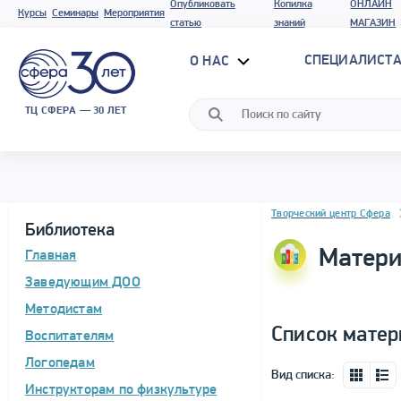
Опубликовать
Копилка
ОНЛАЙН
Курсы
Семинары
Мероприятия
статью
знаний
МАГАЗИН
СПЕЦИАЛИСТА
О НАС
ТЦ СФЕРА — 30 ЛЕТ
Блок новостей
Творческий центр Сфера
Библиотека
Матери
Главная
Заведующим ДОО
Методистам
Список матер
Воспитателям
Логопедам
Вид списка:
Инструкторам по физкультуре