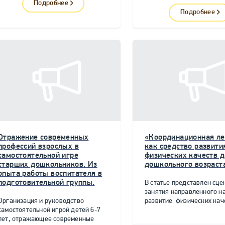
Подробнее
Подробнее
Отражение современных
«Координационная ле
профессий взрослых в
как средство развити
самостоятельной игре
физических качеств д
старших дошкольников. Из
дошкольного возраст
опыта работы воспитателя в
подготовительной группы.
В статье представлен сце
занятия направленного н
Организация и руководство
развитие физических качес
самостоятельной игрой детей 6-7
лет, отражающее современные