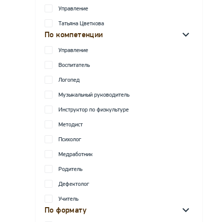
Управление
Татьяна Цветкова
По компетенции
Управление
Воспитатель
Логопед
Музыкальный руководитель
Инструктор по физкультуре
Методист
Психолог
Медработник
Родитель
Дефектолог
Учитель
По формату