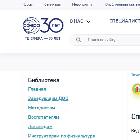
Курсы
Семинары
Мероприятия
Опубликовать статью
СПЕЦИАЛИС
О НАС
ТЦ СФЕРА — 30 ЛЕТ
Блок 
Твор
Библиотека
Главная
Заведующим ДОО
Методистам
Сп
Воспитателям
Логопедам
Вид 
Инструкторам по физкультуре