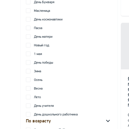
День Букваря
Масленица
День космонавтики
Пасха
День матери
Новый год
1 мая
День победы
Зима
Осень
Весна
Лето
День учителя
День дошкольного работника
По возрасту