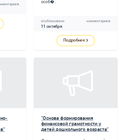
особ�..
мментариев
опубликовано
комментариев
11 октября
Подробнее
но-
"Основа формирования
финансовой грамотности у
в"
детей дошкольного возраста"