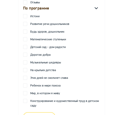
Отзывы
По программе
Истоки
Развитие речи дошкольников
Будь здоров, дошкольник
Математические ступеньки
Детский сад - дом радости
Дорогою добра
Музыкальные шедевры
На крыльях детства
Этих дней не смолкнет слава
Ребенок в мире поиска
Мир, в котором я живу
Конструирование и художественный труд в детском
саду