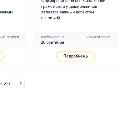
Формирование основ финансовой
грамотности у дошкольников
важным
является важным аспектом
воспита�..
мментариев
опубликовано
комментариев
26 сентября
Подробнее
6
257