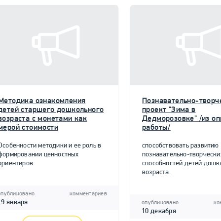
Методика ознакомления
Познавательно-творч
детей старшего дошкольного
проект "Зима в
возраста с монетами как
Дедморозовке" /из о
мерой стоимости
работы/
Особенности методики и ее роль в
способствовать развитию
формировании ценностных
познавательно-творчески
ориентиров
способностей детей дошк
возраста.
опубликовано
комментариев
19 января
опубликовано
ко
10 декабря