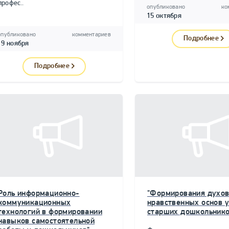
профес..
опубликовано
ко
15 октября
опубликовано
комментариев
Подробнее
19 ноября
Подробнее
Роль информационно-
"Формирования духов
коммуникационных
нравственных основ у
технологий в формировании
старших дошкольнико
навыков самостоятельной