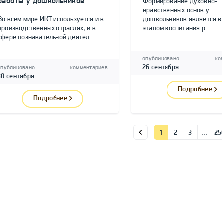
работы у дошкольников"
Формирование духовно-
нравственных основ у
Во всем мире ИКТ используется и в
дошкольников является 
производственных отраслях, и в
этапом воспитания р..
сфере познавательной деятел..
опубликовано
ко
26 сентября
опубликовано
комментариев
30 сентября
Подробнее
Подробнее
1
2
3
…
25