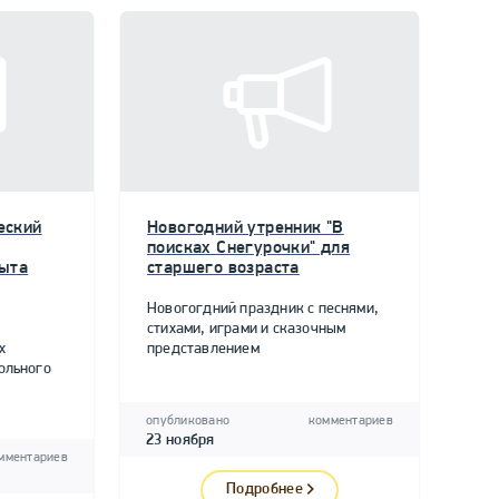
еский
Новогодний утренник "В
поисках Снегурочки" для
пыта
старшего возраста
Новогогдний праздник с песнями,
стихами, играми и сказочным
х
представлением
ольного
опубликовано
комментариев
23 ноября
мментариев
Подробнее