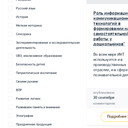
Рисование
Русский язык
Роль информаци
История
коммуникацион
технологий в
Мелкая моторика
формировании н
самостоятельно
Сенсорика
работы у
Экспериментирование и исследовательская
дошкольников"
деятельность
Во всем мире ИКТ
ОВЗ, инклюзивное образование
используется и в
Безопасность детей
производственных
отраслях, и в сфере
Патриотическое воспитание
познавательной дея
Своими руками
ВПР
опубликовано
30 сентября
Развитие логики
комментариев
Развиваем память и внимание
Этнография
Подробнее
Праздничная продукция