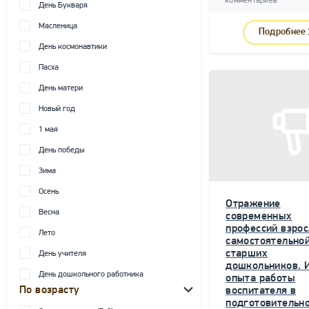
комментариев
День Букваря
Масленица
Подробнее
День космонавтики
Пасха
День матери
Новый год
1 мая
День победы
Зима
Осень
Отражение
Весна
современных
профессий взрос
Лето
самостоятельной
старших
День учителя
дошкольников. 
День дошкольного работника
опыта работы
По возрасту
воспитателя в
подготовительн