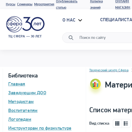
Опубликовать
Копилка
ОНЛАЙН
Курсы
Семинары
Мероприятия
статью
знаний
МАГАЗИН
СПЕЦИАЛИСТА
О НАС
ТЦ СФЕРА — 30 ЛЕТ
Блок новостей
Творческий центр Сфера
Библиотека
Матери
Главная
Заведующим ДОО
Методистам
Список матер
Воспитателям
Логопедам
Вид списка:
Инструкторам по физкультуре