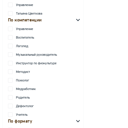
Управление
Татьяна Цветкова
По компетенции
Управление
Воспитатель
Логопед
Музыкальный руководитель
Инструктор по физкультуре
Методист
Психолог
Медработник
Родитель
Дефектолог
Учитель
По формату