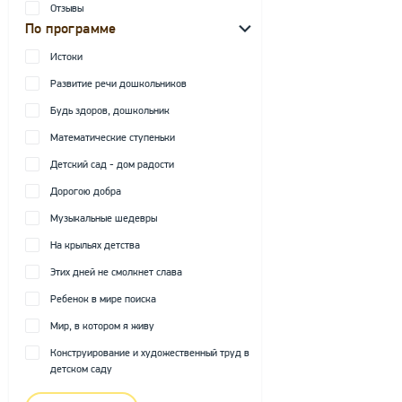
Отзывы
По программе
Истоки
Развитие речи дошкольников
Будь здоров, дошкольник
Математические ступеньки
Детский сад - дом радости
Дорогою добра
Музыкальные шедевры
На крыльях детства
Этих дней не смолкнет слава
Ребенок в мире поиска
Мир, в котором я живу
Конструирование и художественный труд в
детском саду