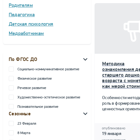
Родителям
Педагогика
Детская психология
Медработникам
По ФГОС ДО
Методика
ознакомления д
Социально-коммуникативное развитие
старшего дошко
Физическое развитие
возраста с моне
как мерой стоим
Речевое развитие
Художественно-эстетическое развитие
Особенности метод
роль в формирован
Познавательное развитие
ценностных ориент
Сезонные
23 Февраля
опубликовано
8 Марта
19 января