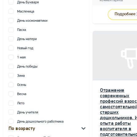
комментариев
День Букваря
Масленица
Подробнее
День космонавтики
Пасха
День матери
Новый год
1 мая
День победы
Зима
Осень
Отражение
Весна
современных
профессий взрос
Лето
самостоятельной
старших
День учителя
дошкольников. 
День дошкольного работника
опыта работы
По возрасту
воспитателя в
подготовительн