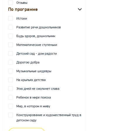
Отзывы
По программе
Истоки
Развитие речи дошкольников
Будь здоров, дошкольник
Математические ступеньки
Детский сад - дом радости
Дорогою добра
Музыкальные шедевры
На крыльях детства
Этих дней не смолкнет слава
Ребенок в мире поиска
Мир, в котором я живу
Конструирование и художественный труд в
детском саду