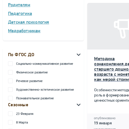
Родителям
Педагогика
Детская психология
Медработникам
По ФГОС ДО
Методика
ознакомления д
Социально-коммуникативное развитие
старшего дошко
Физическое развитие
возраста с моне
как мерой стоим
Речевое развитие
Художественно-эстетическое развитие
Особенности метод
роль в формирован
Познавательное развитие
ценностных ориент
Сезонные
23 Февраля
опубликовано
8 Марта
19 января