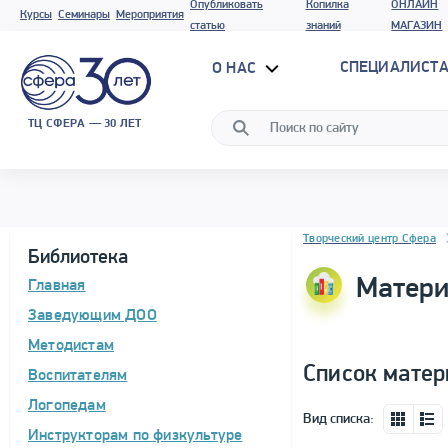
Опубликовать
Копилка
ОНЛАЙН
Курсы
Семинары
Мероприятия
статью
знаний
МАГАЗИН
СПЕЦИАЛИСТА
О НАС
ТЦ СФЕРА — 30 ЛЕТ
Блок новостей
Творческий центр Сфера
Библиотека
Матери
Главная
Заведующим ДОО
Методистам
Список матер
Воспитателям
Логопедам
Вид списка:
Инструкторам по физкультуре