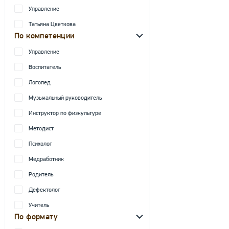
Управление
Татьяна Цветкова
По компетенции
Управление
Воспитатель
Логопед
Музыкальный руководитель
Инструктор по физкультуре
Методист
Психолог
Медработник
Родитель
Дефектолог
Учитель
По формату