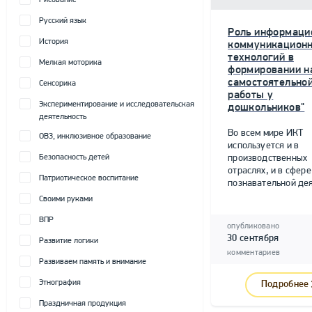
Рисование
Русский язык
Роль информаци
История
коммуникацион
технологий в
Мелкая моторика
формировании н
самостоятельно
Сенсорика
работы у
Экспериментирование и исследовательская
дошкольников"
деятельность
Во всем мире ИКТ
ОВЗ, инклюзивное образование
используется и в
Безопасность детей
производственных
отраслях, и в сфере
Патриотическое воспитание
познавательной дея
Своими руками
ВПР
опубликовано
30 сентября
Развитие логики
комментариев
Развиваем память и внимание
Этнография
Подробнее
Праздничная продукция