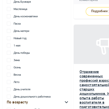
комментариев
День Букваря
Масленица
Подробнее
День космонавтики
Пасха
День матери
Новый год
1 мая
День победы
Зима
Осень
Отражение
Весна
современных
профессий взрос
Лето
самостоятельной
старших
День учителя
дошкольников. 
День дошкольного работника
опыта работы
По возрасту
воспитателя в
подготовительн