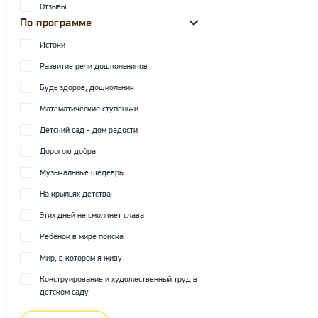
Отзывы
По программе
Истоки
Развитие речи дошкольников
Будь здоров, дошкольник
Математические ступеньки
Детский сад - дом радости
Дорогою добра
Музыкальные шедевры
На крыльях детства
Этих дней не смолкнет слава
Ребенок в мире поиска
Мир, в котором я живу
Конструирование и художественный труд в
детском саду