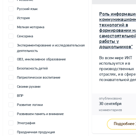
Рисование
Русский язык
Роль информаци
История
коммуникацион
технологий в
Мелкая моторика
формировании н
самостоятельно
Сенсорика
работы у
Экспериментирование и исследовательская
дошкольников"
деятельность
Во всем мире ИКТ
ОВЗ, инклюзивное образование
используется и в
Безопасность детей
производственных
отраслях, и в сфере
Патриотическое воспитание
познавательной дея
Своими руками
ВПР
опубликовано
30 сентября
Развитие логики
комментариев
Развиваем память и внимание
Этнография
Подробнее
Праздничная продукция