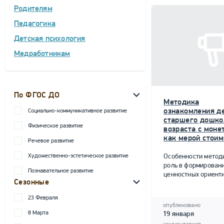
Родителям
Педагогика
Детская психология
Медработникам
По ФГОС ДО
Методика
ознакомления д
Социально-коммуникативное развитие
старшего дошко
Физическое развитие
возраста с моне
как мерой стоим
Речевое развитие
Художественно-эстетическое развитие
Особенности метод
роль в формирован
Познавательное развитие
ценностных ориент
Сезонные
23 Февраля
опубликовано
8 Марта
19 января