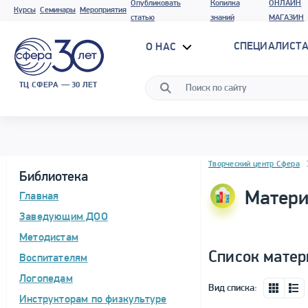
Опубликовать
Копилка
ОНЛАЙН
Курсы
Семинары
Мероприятия
статью
знаний
МАГАЗИН
СПЕЦИАЛИСТА
О НАС
ТЦ СФЕРА — 30 ЛЕТ
Блок новостей
Творческий центр Сфера
Библиотека
Матери
Главная
Заведующим ДОО
Методистам
Список матер
Воспитателям
Логопедам
Вид списка:
Инструкторам по физкультуре