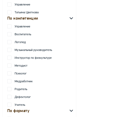
Управление
Татьяна Цветкова
По компетенции
Управление
Воспитатель
Логопед
Музыкальный руководитель
Инструктор по физкультуре
Методист
Психолог
Медработник
Родитель
Дефектолог
Учитель
По формату