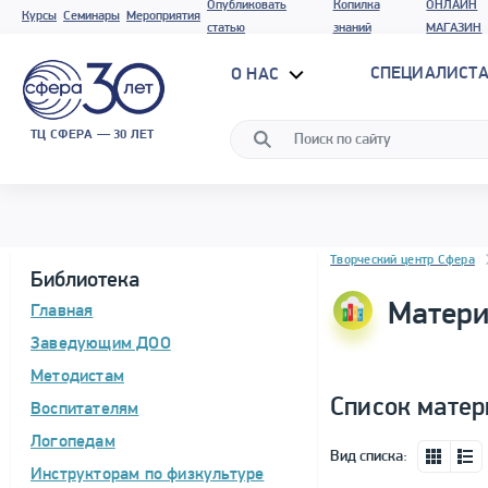
Опубликовать
Копилка
ОНЛАЙН
Курсы
Семинары
Мероприятия
статью
знаний
МАГАЗИН
СПЕЦИАЛИСТА
О НАС
ТЦ СФЕРА — 30 ЛЕТ
Блок новостей
Творческий центр Сфера
Библиотека
Матери
Главная
Заведующим ДОО
Методистам
Список матер
Воспитателям
Логопедам
Вид списка:
Инструкторам по физкультуре