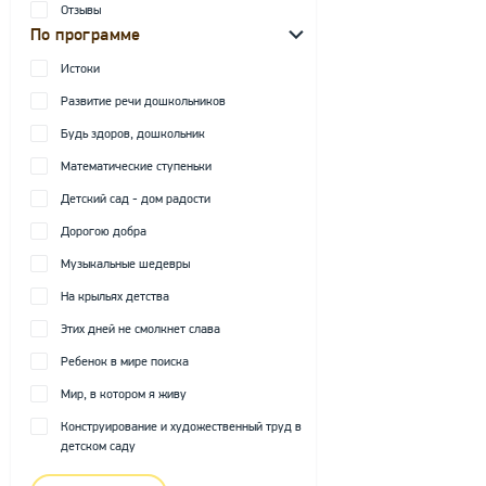
Отзывы
По программе
Истоки
Развитие речи дошкольников
Будь здоров, дошкольник
Математические ступеньки
Детский сад - дом радости
Дорогою добра
Музыкальные шедевры
На крыльях детства
Этих дней не смолкнет слава
Ребенок в мире поиска
Мир, в котором я живу
Конструирование и художественный труд в
детском саду