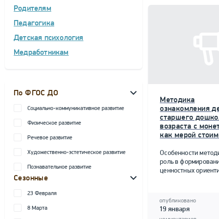
Родителям
Педагогика
Детская психология
Медработникам
По ФГОС ДО
Методика
ознакомления д
Социально-коммуникативное развитие
старшего дошко
Физическое развитие
возраста с моне
как мерой стоим
Речевое развитие
Художественно-эстетическое развитие
Особенности метод
роль в формирован
Познавательное развитие
ценностных ориент
Сезонные
23 Февраля
опубликовано
8 Марта
19 января