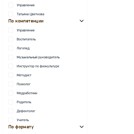
Управление
Татьяна Цветкова
По компетенции
Управление
Воспитатель
Логопед
Музыкальный руководитель
Инструктор по физкультуре
Методист
Психолог
Медработник
Родитель
Дефектолог
Учитель
По формату