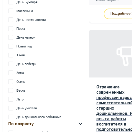
комментариев
День Букваря
Масленица
Подробнее
День космонавтики
Пасха
День матери
Новый год
1 мая
День победы
Зима
Осень
Отражение
Весна
современных
профессий взрос
Лето
самостоятельной
старших
День учителя
дошкольников. 
День дошкольного работника
опыта работы
По возрасту
воспитателя в
подготовительн