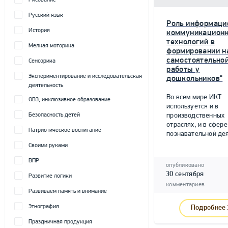
Рисование
Русский язык
Роль информаци
История
коммуникацион
технологий в
Мелкая моторика
формировании н
самостоятельно
Сенсорика
работы у
Экспериментирование и исследовательская
дошкольников"
деятельность
Во всем мире ИКТ
ОВЗ, инклюзивное образование
используется и в
Безопасность детей
производственных
отраслях, и в сфере
Патриотическое воспитание
познавательной дея
Своими руками
ВПР
опубликовано
30 сентября
Развитие логики
комментариев
Развиваем память и внимание
Этнография
Подробнее
Праздничная продукция