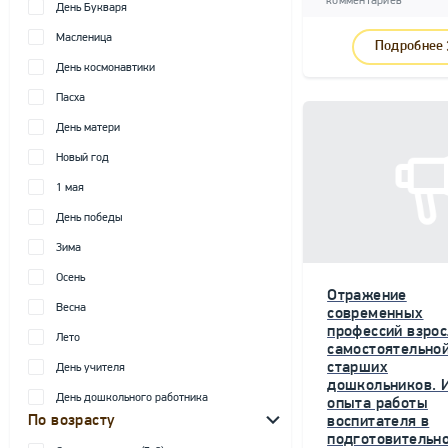
комментариев
День Букваря
Масленица
Подробнее
День космонавтики
Пасха
День матери
Новый год
1 мая
День победы
Зима
Осень
Отражение
Весна
современных
профессий взрос
Лето
самостоятельной
старших
День учителя
дошкольников. 
День дошкольного работника
опыта работы
По возрасту
воспитателя в
подготовительн