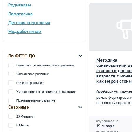
Родителям
Педагогика
Детская психология
Медработникам
По ФГОС ДО
Методика
ознакомления д
Социально-коммуникативное развитие
старшего дошко
Физическое развитие
возраста с моне
как мерой стоим
Речевое развитие
Художественно-эстетическое развитие
Особенности метод
роль в формирован
Познавательное развитие
ценностных ориент
Сезонные
23 Февраля
опубликовано
8 Марта
19 января