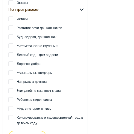
Отзывы
По программе
Истоки
Развитие речи дошкольников
Будь здоров, дошкольник
Математические ступеньки
Детский сад - дом радости
Дорогою добра
Музыкальные шедевры
На крыльях детства
Этих дней не смолкнет слава
Ребенок в мире поиска
Мир, в котором я живу
Конструирование и художественный труд в
детском саду