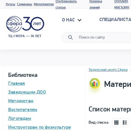
Опубликовать
Копилка
ОНЛАЙН
Курсы
Семинары
Мероприятия
статью
знаний
МАГАЗИН
СПЕЦИАЛИСТА
О НАС
ТЦ СФЕРА — 30 ЛЕТ
Блок новостей
Творческий центр Сфера
Библиотека
Матери
Главная
Заведующим ДОО
Методистам
Список матер
Воспитателям
Логопедам
Вид списка:
Инструкторам по физкультуре