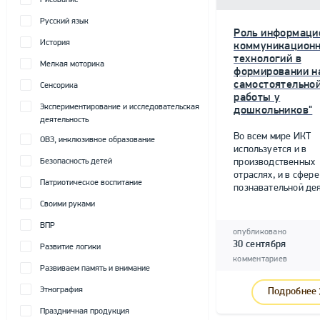
Рисование
Русский язык
Роль информаци
История
коммуникацион
технологий в
Мелкая моторика
формировании н
самостоятельно
Сенсорика
работы у
Экспериментирование и исследовательская
дошкольников"
деятельность
Во всем мире ИКТ
ОВЗ, инклюзивное образование
используется и в
Безопасность детей
производственных
отраслях, и в сфере
Патриотическое воспитание
познавательной дея
Своими руками
ВПР
опубликовано
30 сентября
Развитие логики
комментариев
Развиваем память и внимание
Этнография
Подробнее
Праздничная продукция