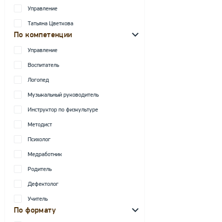
Управление
Татьяна Цветкова
По компетенции
Управление
Воспитатель
Логопед
Музыкальный руководитель
Инструктор по физкультуре
Методист
Психолог
Медработник
Родитель
Дефектолог
Учитель
По формату