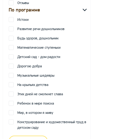
Отзывы
По программе
Истоки
Развитие речи дошкольников
Будь здоров, дошкольник
Математические ступеньки
Детский сад - дом радости
Дорогою добра
Музыкальные шедевры
На крыльях детства
Этих дней не смолкнет слава
Ребенок в мире поиска
Мир, в котором я живу
Конструирование и художественный труд в
детском саду