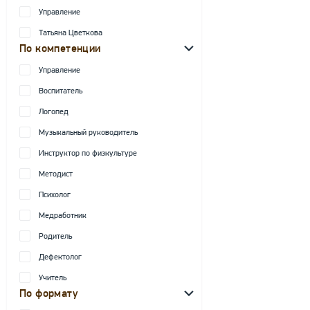
Управление
Татьяна Цветкова
По компетенции
Управление
Воспитатель
Логопед
Музыкальный руководитель
Инструктор по физкультуре
Методист
Психолог
Медработник
Родитель
Дефектолог
Учитель
По формату