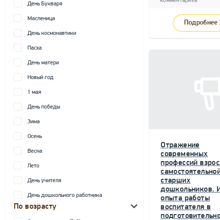
комментариев
День Букваря
Масленица
Подробнее
День космонавтики
Пасха
День матери
Новый год
1 мая
День победы
Зима
Осень
Отражение
Весна
современных
профессий взрос
Лето
самостоятельной
старших
День учителя
дошкольников. 
День дошкольного работника
опыта работы
По возрасту
воспитателя в
подготовительн