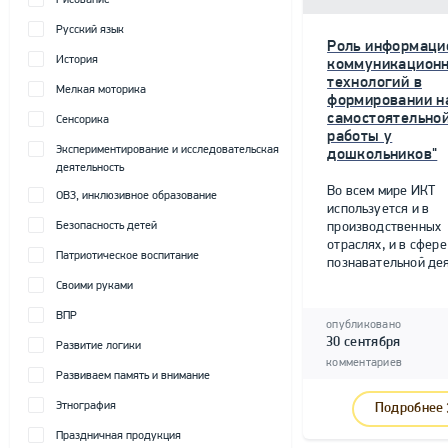
Рисование
Русский язык
Роль информаци
История
коммуникацион
технологий в
Мелкая моторика
формировании н
самостоятельно
Сенсорика
работы у
Экспериментирование и исследовательская
дошкольников"
деятельность
Во всем мире ИКТ
ОВЗ, инклюзивное образование
используется и в
Безопасность детей
производственных
отраслях, и в сфере
Патриотическое воспитание
познавательной дея
Своими руками
ВПР
опубликовано
30 сентября
Развитие логики
комментариев
Развиваем память и внимание
Этнография
Подробнее
Праздничная продукция