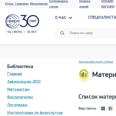
Опубликовать
Копилка
ОНЛАЙН
Курсы
Семинары
Мероприятия
статью
знаний
МАГАЗИН
СПЕЦИАЛИСТА
О НАС
ТЦ СФЕРА — 30 ЛЕТ
Блок новостей
Творческий центр Сфера
Библиотека
Матери
Главная
Заведующим ДОО
Методистам
Список матер
Воспитателям
Логопедам
Вид списка:
Инструкторам по физкультуре