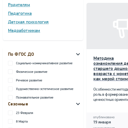
Родителям
Педагогика
Детская психология
Медработникам
По ФГОС ДО
Методика
ознакомления д
Социально-коммуникативное развитие
старшего дошко
Физическое развитие
возраста с моне
как мерой стоим
Речевое развитие
Художественно-эстетическое развитие
Особенности метод
роль в формирован
Познавательное развитие
ценностных ориент
Сезонные
23 Февраля
опубликовано
8 Марта
19 января