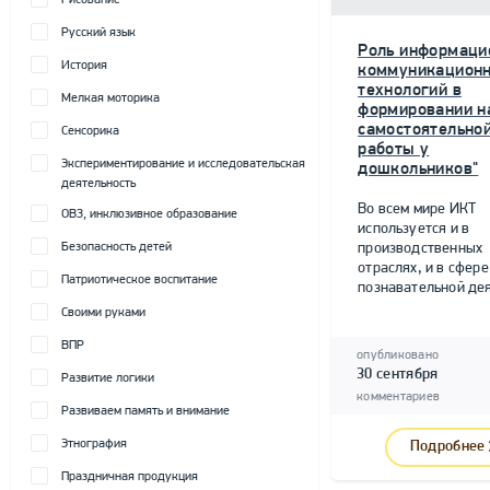
Рисование
Русский язык
Роль информаци
История
коммуникацион
технологий в
Мелкая моторика
формировании н
самостоятельно
Сенсорика
работы у
Экспериментирование и исследовательская
дошкольников"
деятельность
Во всем мире ИКТ
ОВЗ, инклюзивное образование
используется и в
Безопасность детей
производственных
отраслях, и в сфере
Патриотическое воспитание
познавательной дея
Своими руками
ВПР
опубликовано
30 сентября
Развитие логики
комментариев
Развиваем память и внимание
Этнография
Подробнее
Праздничная продукция