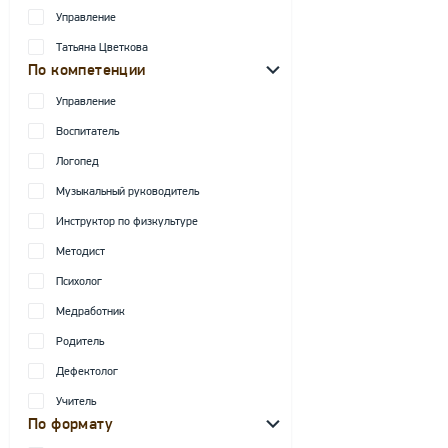
Управление
Татьяна Цветкова
По компетенции
Управление
Воспитатель
Логопед
Музыкальный руководитель
Инструктор по физкультуре
Методист
Психолог
Медработник
Родитель
Дефектолог
Учитель
По формату