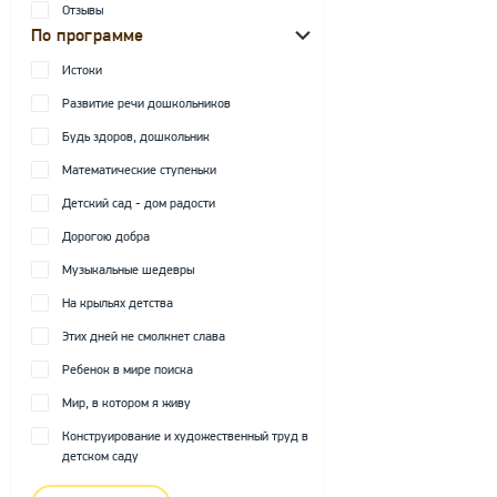
Отзывы
По программе
Истоки
Развитие речи дошкольников
Будь здоров, дошкольник
Математические ступеньки
Детский сад - дом радости
Дорогою добра
Музыкальные шедевры
На крыльях детства
Этих дней не смолкнет слава
Ребенок в мире поиска
Мир, в котором я живу
Конструирование и художественный труд в
детском саду