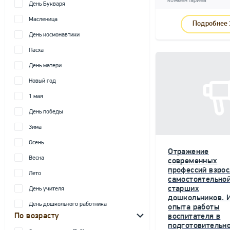
комментариев
День Букваря
Масленица
Подробнее
День космонавтики
Пасха
День матери
Новый год
1 мая
День победы
Зима
Осень
Отражение
Весна
современных
профессий взрос
Лето
самостоятельной
старших
День учителя
дошкольников. 
День дошкольного работника
опыта работы
По возрасту
воспитателя в
подготовительн