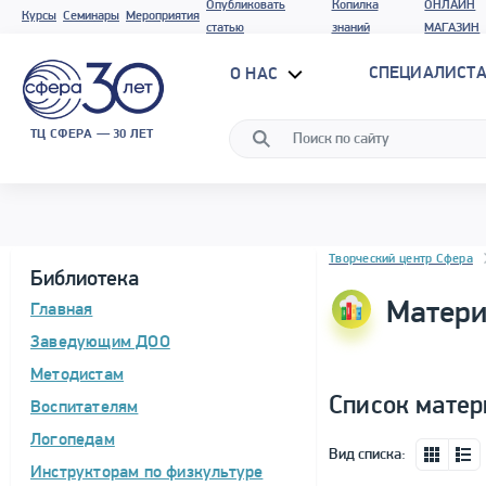
Опубликовать
Копилка
ОНЛАЙН
Курсы
Семинары
Мероприятия
статью
знаний
МАГАЗИН
СПЕЦИАЛИСТА
О НАС
ТЦ СФЕРА — 30 ЛЕТ
Блок новостей
Творческий центр Сфера
Библиотека
Матери
Главная
Заведующим ДОО
Методистам
Список матер
Воспитателям
Логопедам
Вид списка:
Инструкторам по физкультуре