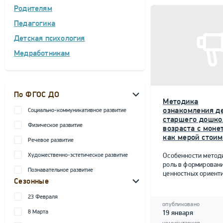
Родителям
Педагогика
Детская психология
Медработникам
По ФГОС ДО
Методика
ознакомления д
Социально-коммуникативное развитие
старшего дошко
Физическое развитие
возраста с моне
как мерой стоим
Речевое развитие
Художественно-эстетическое развитие
Особенности метод
роль в формирован
Познавательное развитие
ценностных ориент
Сезонные
23 Февраля
опубликовано
8 Марта
19 января