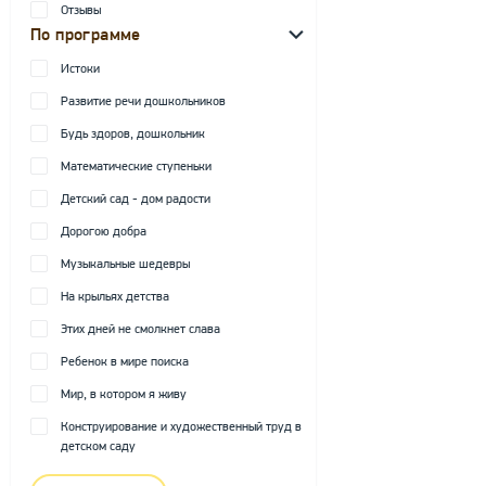
Отзывы
По программе
Истоки
Развитие речи дошкольников
Будь здоров, дошкольник
Математические ступеньки
Детский сад - дом радости
Дорогою добра
Музыкальные шедевры
На крыльях детства
Этих дней не смолкнет слава
Ребенок в мире поиска
Мир, в котором я живу
Конструирование и художественный труд в
детском саду