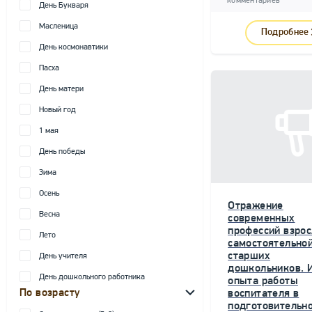
комментариев
День Букваря
Масленица
Подробнее
День космонавтики
Пасха
День матери
Новый год
1 мая
День победы
Зима
Осень
Отражение
Весна
современных
профессий взрос
Лето
самостоятельной
старших
День учителя
дошкольников. 
День дошкольного работника
опыта работы
По возрасту
воспитателя в
подготовительн