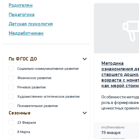
Родителям
Педагогика
Детская психология
Медработникам
По ФГОС ДО
Методика
ознакомления д
Социально-коммуникативное развитие
старшего дошко
Физическое развитие
возраста с моне
как мерой стоим
Речевое развитие
Художественно-эстетическое развитие
Особенности метод
роль в формирован
Познавательное развитие
ценностных ориент
Сезонные
23 Февраля
опубликовано
8 Марта
19 января