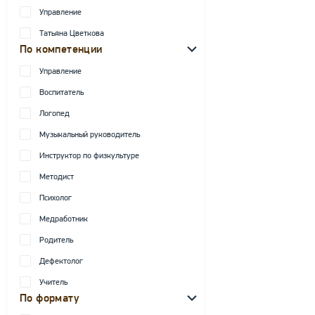
Управление
Татьяна Цветкова
По компетенции
Управление
Воспитатель
Логопед
Музыкальный руководитель
Инструктор по физкультуре
Методист
Психолог
Медработник
Родитель
Дефектолог
Учитель
По формату