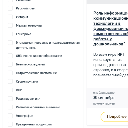
Рисование
Русский язык
Роль информаци
История
коммуникацион
технологий в
Мелкая моторика
формировании н
самостоятельно
Сенсорика
работы у
Экспериментирование и исследовательская
дошкольников"
деятельность
Во всем мире ИКТ
ОВЗ, инклюзивное образование
используется и в
Безопасность детей
производственных
отраслях, и в сфере
Патриотическое воспитание
познавательной дея
Своими руками
ВПР
опубликовано
30 сентября
Развитие логики
комментариев
Развиваем память и внимание
Этнография
Подробнее
Праздничная продукция