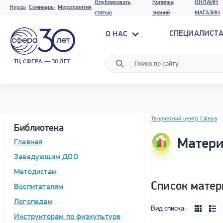
Опубликовать
Копилка
ОНЛАЙН
Курсы
Семинары
Мероприятия
статью
знаний
МАГАЗИН
СПЕЦИАЛИСТА
О НАС
ТЦ СФЕРА — 30 ЛЕТ
Блок новостей
Творческий центр Сфера
Библиотека
Матери
Главная
Заведующим ДОО
Методистам
Список матер
Воспитателям
Логопедам
Вид списка:
Инструкторам по физкультуре