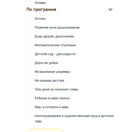
Отзывы
По программе
Истоки
Развитие речи дошкольников
Будь здоров, дошкольник
Математические ступеньки
Детский сад - дом радости
Дорогою добра
Музыкальные шедевры
На крыльях детства
Этих дней не смолкнет слава
Ребенок в мире поиска
Мир, в котором я живу
Конструирование и художественный труд в детском
саду