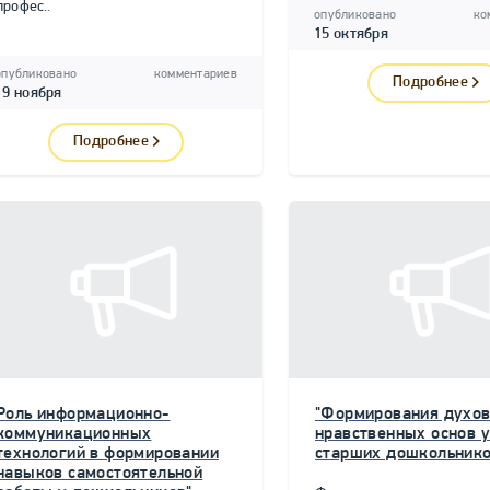
профес..
опубликовано
ко
15 октября
опубликовано
комментариев
Подробнее
19 ноября
Подробнее
Роль информационно-
"Формирования духов
коммуникационных
нравственных основ у
технологий в формировании
старших дошкольнико
навыков самостоятельной