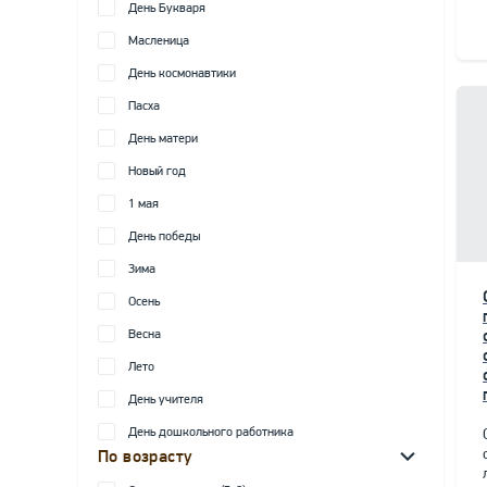
День Букваря
Масленица
День космонавтики
Пасха
День матери
Новый год
1 мая
День победы
Зима
Осень
Весна
Лето
День учителя
День дошкольного работника
По возрасту