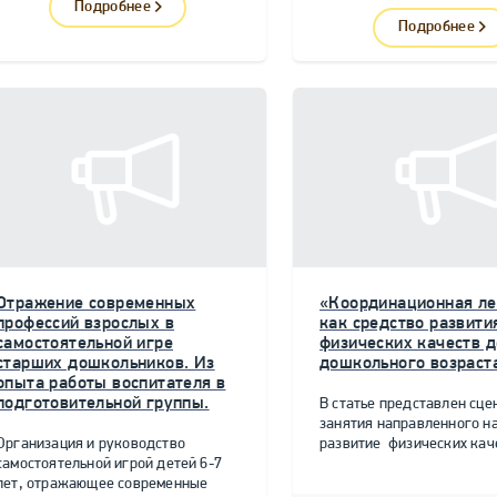
Подробнее
Подробнее
Отражение современных
«Координационная ле
профессий взрослых в
как средство развити
самостоятельной игре
физических качеств д
старших дошкольников. Из
дошкольного возраст
опыта работы воспитателя в
подготовительной группы.
В статье представлен сце
занятия направленного н
Организация и руководство
развитие физических качес
самостоятельной игрой детей 6-7
лет, отражающее современные