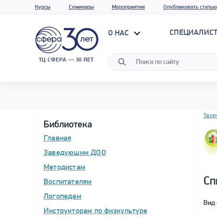
Курсы
Семинары
Мероприятия
Опубликовать статью
СПЕЦИАЛИС
О НАС
ТЦ СФЕРА — 30 ЛЕТ
Блок 
Твор
Библиотека
Главная
Заведующим ДОО
Методистам
Сп
Воспитателям
Логопедам
Вид 
Инструкторам по физкультуре