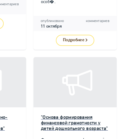
особ�..
мментариев
опубликовано
комментариев
11 октября
Подробнее
но-
"Основа формирования
финансовой грамотности у
в"
детей дошкольного возраста"