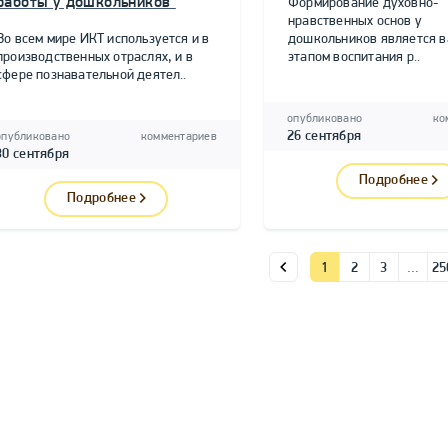
работы у дошкольников"
Формирование духовно-
нравственных основ у
Во всем мире ИКТ используется и в
дошкольников является 
производственных отраслях, и в
этапом воспитания р..
сфере познавательной деятел..
опубликовано
ко
26 сентября
опубликовано
комментариев
30 сентября
Подробнее
Подробнее
1
2
3
…
25