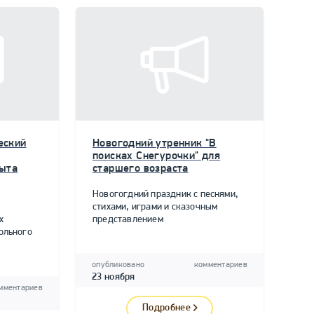
еский
Новогодний утренник "В
поисках Снегурочки" для
пыта
старшего возраста
Новогогдний праздник с песнями,
стихами, играми и сказочным
х
представлением
ольного
опубликовано
комментариев
23 ноября
мментариев
Подробнее