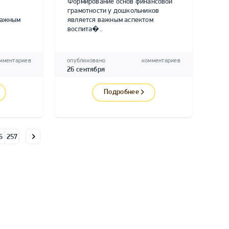
Формирование основ финансовой
грамотности у дошкольников
важным
является важным аспектом
воспита�..
мментариев
опубликовано
комментариев
26 сентября
Подробнее
6
257