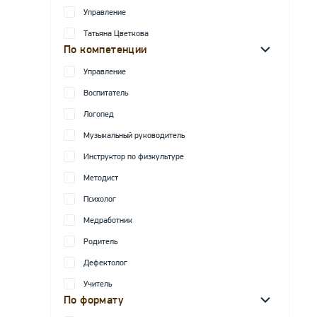
Управление
Татьяна Цветкова
По компетенции
Управление
Воспитатель
Логопед
Музыкальный руководитель
Инструктор по физкультуре
Методист
Психолог
Медработник
Родитель
Дефектолог
Учитель
По формату