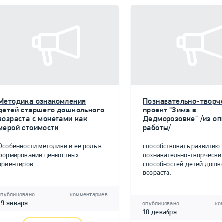
Методика ознакомления
Познавательно-творч
детей старшего дошкольного
проект "Зима в
возраста с монетами как
Дедморозовке" /из о
мерой стоимости
работы/
Особенности методики и ее роль в
способствовать развитию
формировании ценностных
познавательно-творчески
ориентиров
способностей детей дошк
возраста.
опубликовано
комментариев
19 января
опубликовано
ко
10 декабря