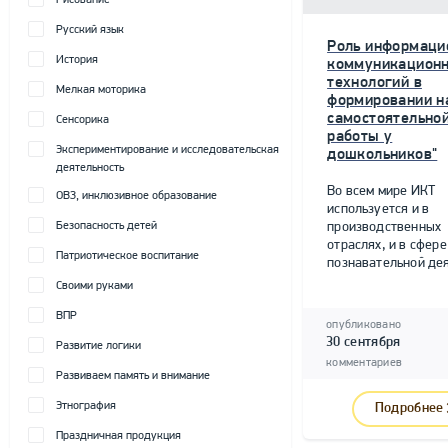
Рисование
Русский язык
Роль информаци
История
коммуникацион
технологий в
Мелкая моторика
формировании н
самостоятельно
Сенсорика
работы у
Экспериментирование и исследовательская
дошкольников"
деятельность
Во всем мире ИКТ
ОВЗ, инклюзивное образование
используется и в
Безопасность детей
производственных
отраслях, и в сфере
Патриотическое воспитание
познавательной дея
Своими руками
ВПР
опубликовано
30 сентября
Развитие логики
комментариев
Развиваем память и внимание
Этнография
Подробнее
Праздничная продукция