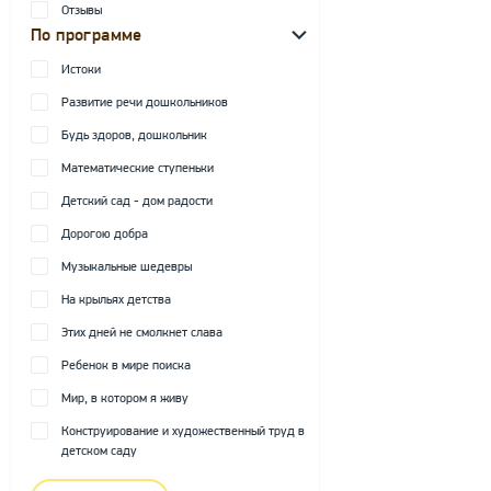
Отзывы
По программе
Истоки
Развитие речи дошкольников
Будь здоров, дошкольник
Математические ступеньки
Детский сад - дом радости
Дорогою добра
Музыкальные шедевры
На крыльях детства
Этих дней не смолкнет слава
Ребенок в мире поиска
Мир, в котором я живу
Конструирование и художественный труд в
детском саду