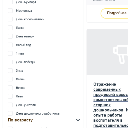
комментариев
День Букваря
Масленица
Подробнее
День космонавтики
Пасха
День матери
Новый год
1 мая
День победы
Зима
Осень
Отражение
Весна
современных
профессий взрос
Лето
самостоятельной
старших
День учителя
дошкольников. 
День дошкольного работника
опыта работы
По возрасту
воспитателя в
подготовительн