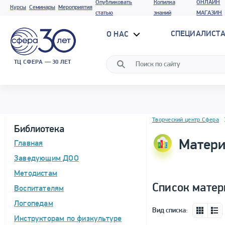
Опубликовать
Копилка
ОНЛАЙН
Курсы
Семинары
Мероприятия
статью
знаний
МАГАЗИН
СПЕЦИАЛИСТА
О НАС
ТЦ СФЕРА — 30 ЛЕТ
Блок новостей
Творческий центр Сфера
Библиотека
Матери
Главная
Заведующим ДОО
Методистам
Список матер
Воспитателям
Логопедам
Вид списка:
Инструкторам по физкультуре