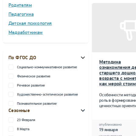
Родителям
Педагогика
Детская психология
Медработникам
По ФГОС ДО
Методика
ознакомления д
Социально-коммуникативное развитие
старшего дошко
Физическое развитие
возраста с моне
как мерой стоим
Речевое развитие
Художественно-эстетическое развитие
Особенности метод
роль в формирован
Познавательное развитие
ценностных ориент
Сезонные
23 Февраля
опубликовано
8 Марта
19 января