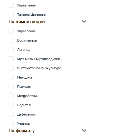
Управление
Татьяна Цветкова
По компетенции
Управление
Воспитатель
Логопед
Музыкальный руководитель
Инструктор по физкультуре
Методист
Психолог
Медработник
Родитель
Дефектолог
Учитель
По формату