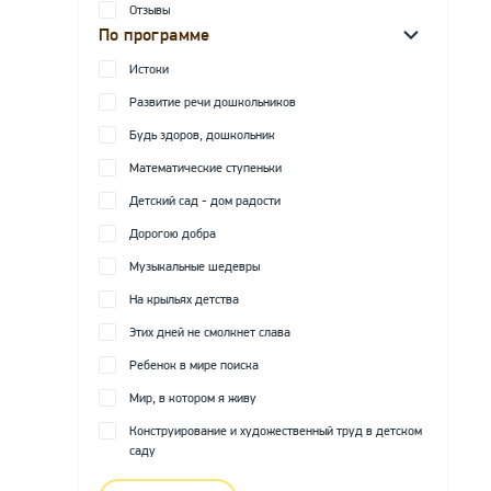
Отзывы
По программе
Истоки
Развитие речи дошкольников
Будь здоров, дошкольник
Математические ступеньки
Детский сад - дом радости
Дорогою добра
Музыкальные шедевры
На крыльях детства
Этих дней не смолкнет слава
Ребенок в мире поиска
Мир, в котором я живу
Конструирование и художественный труд в детском
саду