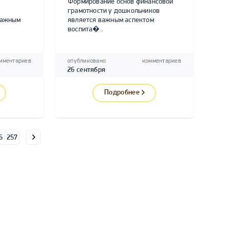
Формирование основ финансовой
грамотности у дошкольников
важным
является важным аспектом
воспита�..
мментариев
опубликовано
комментариев
26 сентября
Подробнее
6
257