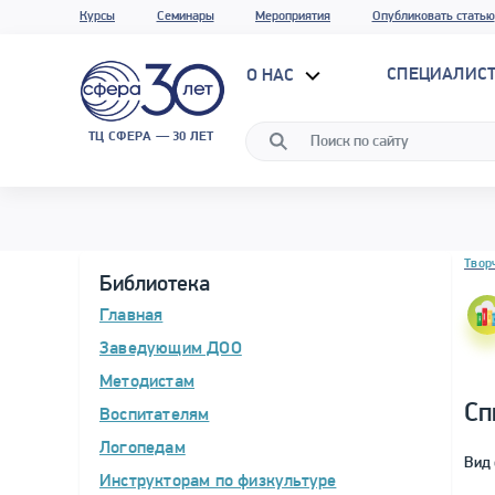
Курсы
Семинары
Мероприятия
Опубликовать статью
СПЕЦИАЛИС
О НАС
ТЦ СФЕРА — 30 ЛЕТ
Блок 
Твор
Библиотека
Главная
Заведующим ДОО
Методистам
Сп
Воспитателям
Логопедам
Вид 
Инструкторам по физкультуре