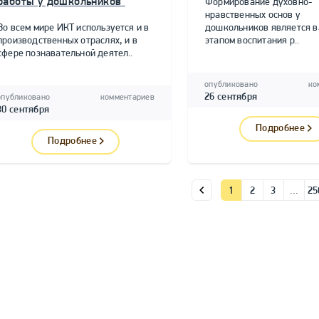
работы у дошкольников"
Формирование духовно-
нравственных основ у
Во всем мире ИКТ используется и в
дошкольников является 
производственных отраслях, и в
этапом воспитания р..
сфере познавательной деятел..
опубликовано
ко
26 сентября
опубликовано
комментариев
30 сентября
Подробнее
Подробнее
1
2
3
…
25