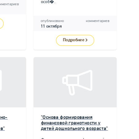
особ�..
мментариев
опубликовано
комментариев
11 октября
Подробнее
но-
"Основа формирования
финансовой грамотности у
в"
детей дошкольного возраста"