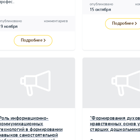
профес..
опубликовано
ко
15 октября
опубликовано
комментариев
Подробнее
19 ноября
Подробнее
Роль информационно-
"Формирования духов
коммуникационных
нравственных основ у
технологий в формировании
старших дошкольнико
навыков самостоятельной