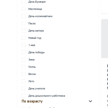
День Букваря
Масленица
День космонавтики
Пасха
День матери
Новый год
1 мая
День победы
Зима
Осень
Весна
Лето
День учителя
День дошкольного работника
По возрасту