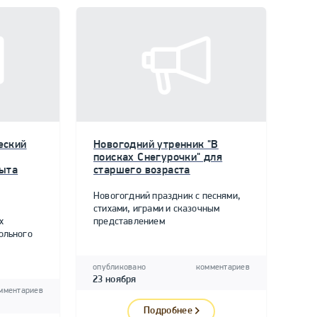
еский
Новогодний утренник "В
поисках Снегурочки" для
пыта
старшего возраста
Новогогдний праздник с песнями,
стихами, играми и сказочным
х
представлением
ольного
опубликовано
комментариев
23 ноября
мментариев
Подробнее