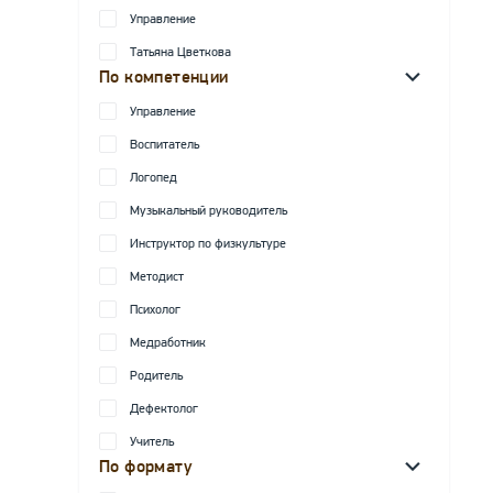
Управление
Татьяна Цветкова
По компетенции
Управление
Воспитатель
Логопед
Музыкальный руководитель
Инструктор по физкультуре
Методист
Психолог
Медработник
Родитель
Дефектолог
Учитель
По формату