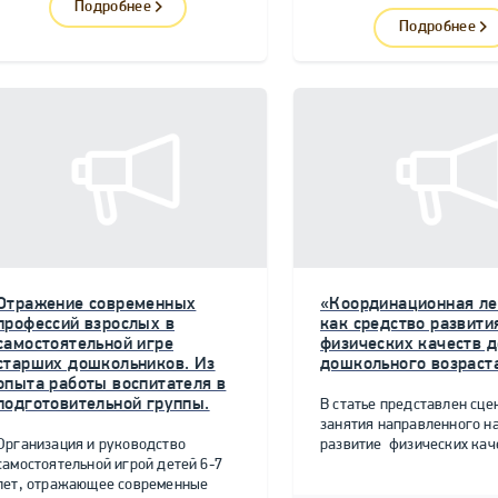
Подробнее
Подробнее
Отражение современных
«Координационная ле
профессий взрослых в
как средство развити
самостоятельной игре
физических качеств д
старших дошкольников. Из
дошкольного возраст
опыта работы воспитателя в
подготовительной группы.
В статье представлен сце
занятия направленного н
Организация и руководство
развитие физических качес
самостоятельной игрой детей 6-7
лет, отражающее современные