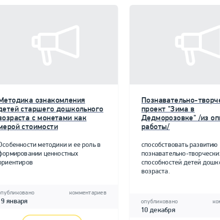
Методика ознакомления
Познавательно-творч
детей старшего дошкольного
проект "Зима в
возраста с монетами как
Дедморозовке" /из о
мерой стоимости
работы/
Особенности методики и ее роль в
способствовать развитию
формировании ценностных
познавательно-творчески
ориентиров
способностей детей дошк
возраста.
опубликовано
комментариев
19 января
опубликовано
ко
10 декабря