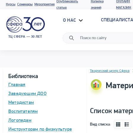
Опубликовать
Копилка
ОНЛАЙН
Курсы
Семинары
Мероприятия
статью
знаний
МАГАЗИН
СПЕЦИАЛИСТА
О НАС
ТЦ СФЕРА — 30 ЛЕТ
Блок новостей
Творческий центр Сфера
Библиотека
Матери
Главная
Заведующим ДОО
Методистам
Список матер
Воспитателям
Логопедам
Вид списка:
Инструкторам по физкультуре