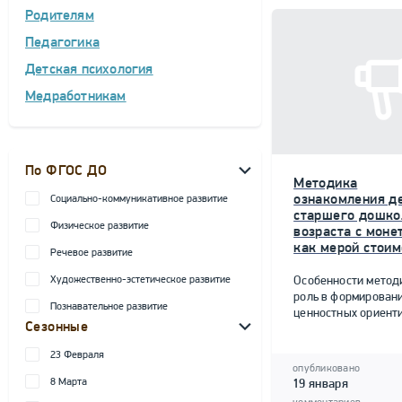
Родителям
Педагогика
Детская психология
Медработникам
По ФГОС ДО
Методика
ознакомления д
Социально-коммуникативное развитие
старшего дошко
Физическое развитие
возраста с моне
как мерой стоим
Речевое развитие
Художественно-эстетическое развитие
Особенности метод
роль в формирован
Познавательное развитие
ценностных ориент
Сезонные
23 Февраля
опубликовано
8 Марта
19 января