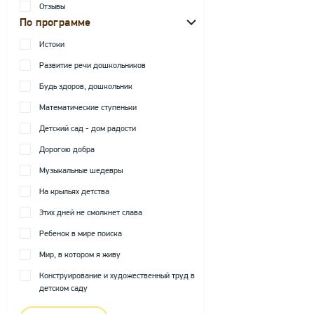
Отзывы
По программе
Истоки
Развитие речи дошкольников
Будь здоров, дошкольник
Математические ступеньки
Детский сад - дом радости
Дорогою добра
Музыкальные шедевры
На крыльях детства
Этих дней не смолкнет слава
Ребенок в мире поиска
Мир, в котором я живу
Конструирование и художественный труд в
детском саду