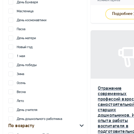
комментариев
День Букваря
Масленица
Подробнее
День космонавтики
Пасха
День матери
Новый год
1 мая
День победы
Зима
Осень
Отражение
Весна
современных
профессий взрос
Лето
самостоятельной
старших
День учителя
дошкольников. 
День дошкольного работника
опыта работы
По возрасту
воспитателя в
подготовительн