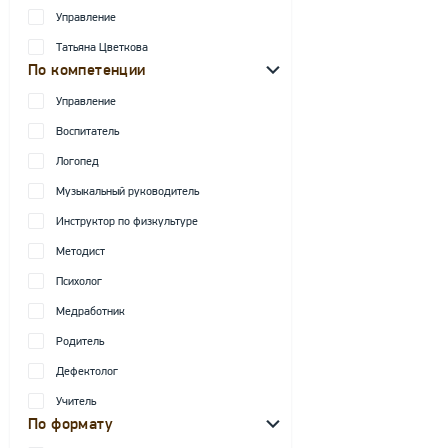
Управление
Татьяна Цветкова
По компетенции
Управление
Воспитатель
Логопед
Музыкальный руководитель
Инструктор по физкультуре
Методист
Психолог
Медработник
Родитель
Дефектолог
Учитель
По формату