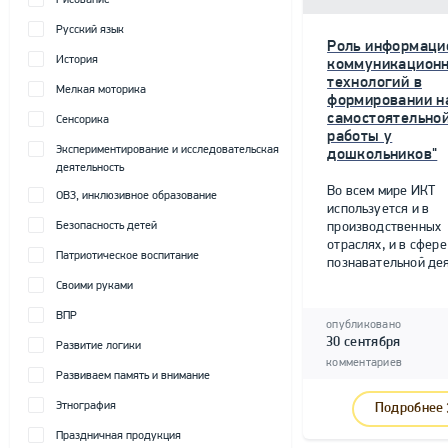
Рисование
Русский язык
Роль информаци
История
коммуникацион
технологий в
Мелкая моторика
формировании н
самостоятельно
Сенсорика
работы у
Экспериментирование и исследовательская
дошкольников"
деятельность
Во всем мире ИКТ
ОВЗ, инклюзивное образование
используется и в
Безопасность детей
производственных
отраслях, и в сфере
Патриотическое воспитание
познавательной дея
Своими руками
ВПР
опубликовано
30 сентября
Развитие логики
комментариев
Развиваем память и внимание
Этнография
Подробнее
Праздничная продукция