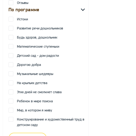
Отзывы
По программе
Истоки
Развитие речи дошкольников
Будь здоров, дошкольник
Математические ступеньки
Детский сад - дом радости
Дорогою добра
Музыкальные шедевры
На крыльях детства
Этих дней не смолкнет слава
Ребенок в мире поиска
Мир, в котором я живу
Конструирование и художественный труд в
детском саду