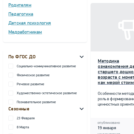
Родителям
Педагогика
Детская психология
Медработникам
По ФГОС ДО
Методика
ознакомления д
Социально-коммуникативное развитие
старшего дошко
Физическое развитие
возраста с моне
как мерой стоим
Речевое развитие
Художественно-эстетическое развитие
Особенности метод
роль в формирован
Познавательное развитие
ценностных ориент
Сезонные
23 Февраля
опубликовано
8 Марта
19 января