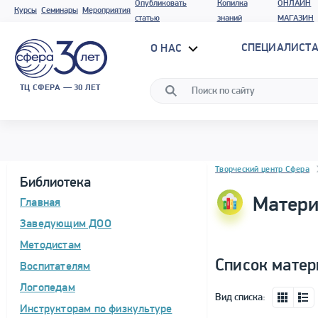
Опубликовать
Копилка
ОНЛАЙН
Курсы
Семинары
Мероприятия
статью
знаний
МАГАЗИН
СПЕЦИАЛИСТА
О НАС
ТЦ СФЕРА — 30 ЛЕТ
Блок новостей
Творческий центр Сфера
Библиотека
Матери
Главная
Заведующим ДОО
Методистам
Список матер
Воспитателям
Логопедам
Вид списка:
Инструкторам по физкультуре