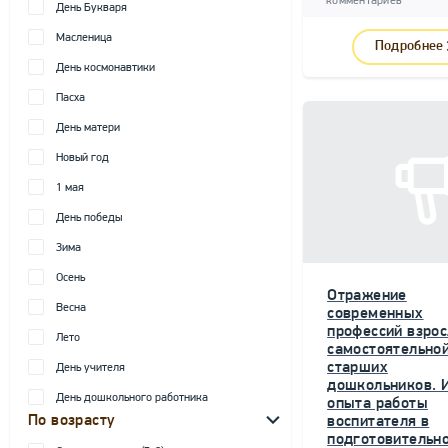
комментариев
День Букваря
Масленица
Подробнее
День космонавтики
Пасха
День матери
Новый год
1 мая
День победы
Зима
Осень
Отражение
Весна
современных
профессий взрос
Лето
самостоятельной
старших
День учителя
дошкольников. 
День дошкольного работника
опыта работы
По возрасту
воспитателя в
подготовительн