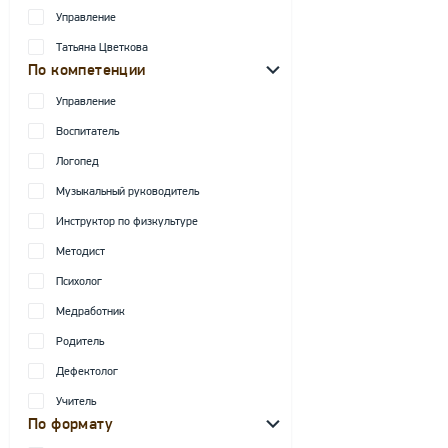
Управление
Татьяна Цветкова
По компетенции
Управление
Воспитатель
Логопед
Музыкальный руководитель
Инструктор по физкультуре
Методист
Психолог
Медработник
Родитель
Дефектолог
Учитель
По формату