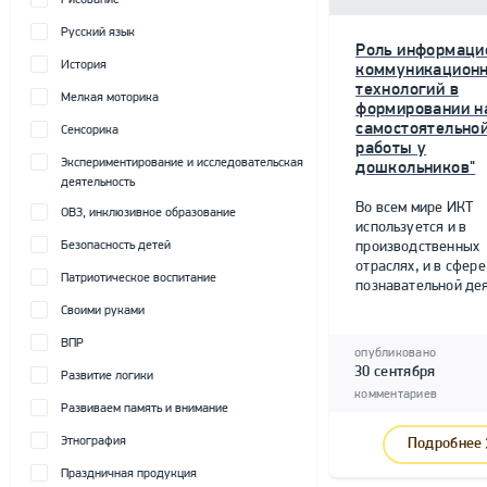
Рисование
Русский язык
Роль информаци
История
коммуникацион
технологий в
Мелкая моторика
формировании н
самостоятельно
Сенсорика
работы у
Экспериментирование и исследовательская
дошкольников"
деятельность
Во всем мире ИКТ
ОВЗ, инклюзивное образование
используется и в
Безопасность детей
производственных
отраслях, и в сфере
Патриотическое воспитание
познавательной дея
Своими руками
ВПР
опубликовано
30 сентября
Развитие логики
комментариев
Развиваем память и внимание
Этнография
Подробнее
Праздничная продукция