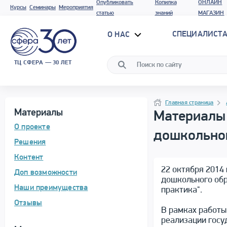
Опубликовать
Копилка
ОНЛАЙН
Курсы
Семинары
Мероприятия
статью
знаний
МАГАЗИН
СПЕЦИАЛИСТА
О НАС
ТЦ СФЕРА — 30 ЛЕТ
Программа материала
Навигация
Навигация
Главная страница
Материалы
Материалы 
О проекте
дошкольно
Решения
Контент
22 октября 2014 
Доп возможности
дошкольного обр
Наши преимущества
практика".
Отзывы
В рамках работы
реализации госу