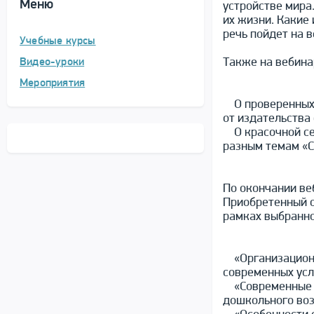
Меню
устройстве мира
их жизни. Какие 
речь пойдет на 
Учебные курсы
Также на вебина
Видео-уроки
Мероприятия
О проверенных в
от издательства
О красочной сер
разным темам «С
По окончании ве
Приобретенный с
рамках выбранн
«Организационн
современных ус
«Современные п
дошкольного воз