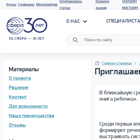
Опубликовать
Копилка
ОНЛАЙН
Курсы
Семинары
Мероприятия
статью
знаний
МАГАЗИН
СПЕЦИАЛИСТА
О НАС
ТЦ СФЕРА — 30 ЛЕТ
Программа материала
Навигация
Навигация
Главная страница
Материалы
Приглашаем
О проекте
Решения
В ближайшую сре
Контент
книга ребенка».
Доп возможности
Наши преимущества
Среди первых вп
Отзывы
формируют речев
выстраивать сис