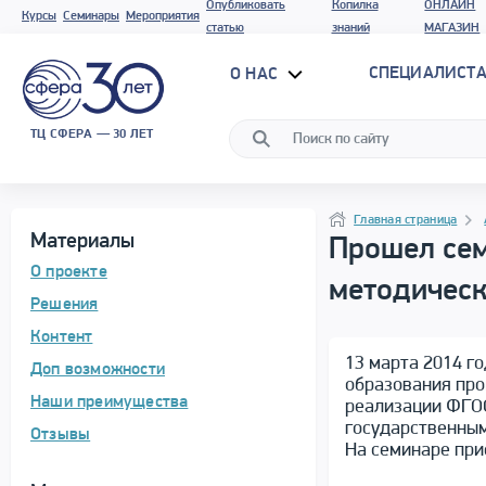
Опубликовать
Копилка
ОНЛАЙН
Курсы
Семинары
Мероприятия
статью
знаний
МАГАЗИН
СПЕЦИАЛИСТА
О НАС
ТЦ СФЕРА — 30 ЛЕТ
Программа материала
Навигация
Навигация
Главная страница
Материалы
Прошел сем
О проекте
методическ
Решения
Контент
13 марта 2014 г
Доп возможности
образования пр
Наши преимущества
реализации ФГОС
государственным
Отзывы
На семинаре при