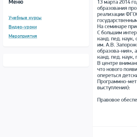
Меню
13 марта 2014 г
образования пр
реализации ФГОС
Учебные курсы
государственным
На семинаре при
Видео-уроки
С большим интер
Мероприятия
канд. пед. наук
им. А.В. Запоро
образова-ния», 
канд. пед. наук
В центре вниман
что нового появ
опереться детск
Программно-мето
выступления):
Правовое обеспе