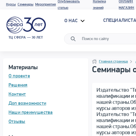
Опубликовать
Копилка
ОНЛАЙН
Курсы
Семинары
Мероприятия
статью
знаний
МАГАЗИН
СПЕЦИАЛИСТА
О НАС
ТЦ СФЕРА — 30 ЛЕТ
Программа материала
Навигация
Навигация
Главная страница
Материалы
Семинары о
О проекте
Решения
Издательство "Т
Контент
квалификации и 
нашей страны.Об
Доп возможности
курсы авторов и
Наши преимущества
Издательство "Т
квалификации и 
Отзывы
нашей страны.Об
курсы авторов и