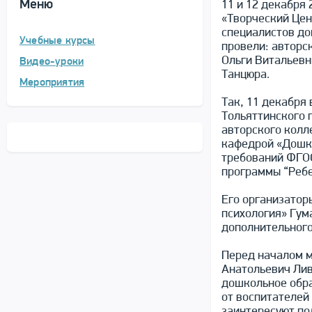
Меню
11 и 12 декабря 
«Творческий Цен
специалистов до
Учебные курсы
провели: авторс
Ольги Витальевн
Видео-уроки
Танцюра.
Мероприятия
Так, 11 декабря 
Тольяттинского 
авторского колл
кафедрой «Дошко
требований ФГОС
программы “Ребе
Его организатор
психология» Гум
дополнительного
Перед началом м
Анатольевич Лив
дошкольное обра
от воспитателей
заинтересуют по