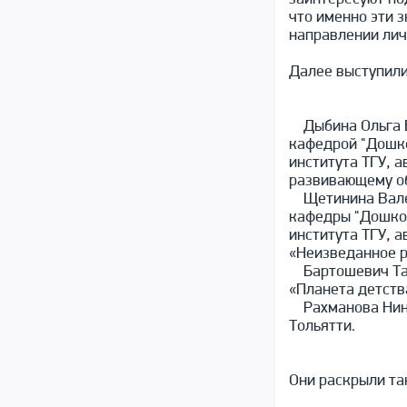
что именно эти 
направлении лич
Далее выступили
Дыбина Ольга Ви
кафедрой "Дошко
института ТГУ, 
развивающему о
Щетинина Вален
кафедры "Дошкол
института ТГУ, 
«Неизведанное 
Бартошевич Тат
«Планета детства
Рахманова Нина
Тольятти.
Они раскрыли та