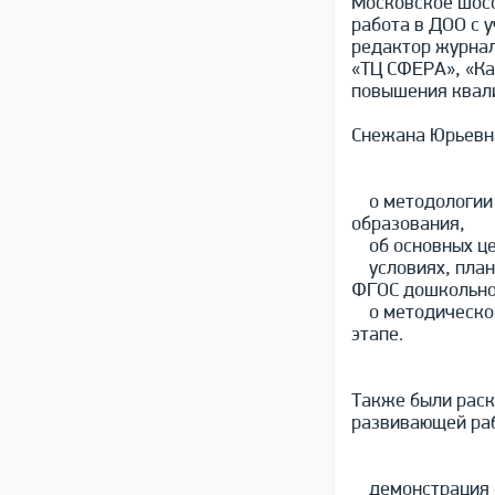
Московское шосс
работа в ДОО с 
редактор журнал
«ТЦ СФЕРА», «Ка
повышения квал
Снежана Юрьевн
о методологии 
образования,
об основных цел
условиях, план
ФГОС дошкольно
о методическом
этапе.
Также были раск
развивающей раб
демонстрация фо