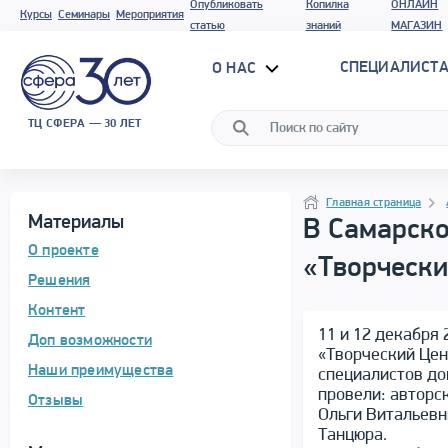
Опубликовать
Копилка
ОНЛАЙН
Курсы
Семинары
Мероприятия
статью
знаний
МАГАЗИН
СПЕЦИАЛИСТА
О НАС
ТЦ СФЕРА — 30 ЛЕТ
Программа материала
Навигация
Навигация
Главная страница
Материалы
В Самарско
О проекте
«Творческ
Решения
Контент
11 и 12 декабря 
Доп возможности
«Творческий Цен
Наши преимущества
специалистов до
провели: авторс
Отзывы
Ольги Витальевн
Танцюра.