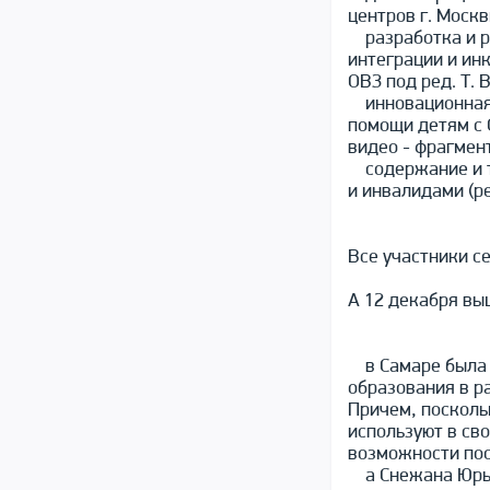
центров г. Москв
разработка и ре
интеграции и инк
ОВЗ под ред. Т. 
инновационная п
помощи детям с 
видео - фрагмен
содержание и те
и инвалидами (ре
Все участники с
А 12 декабря вы
в Самаре была 
образования в р
Причем, посколь
используют в св
возможности поо
а Снежана Юрье