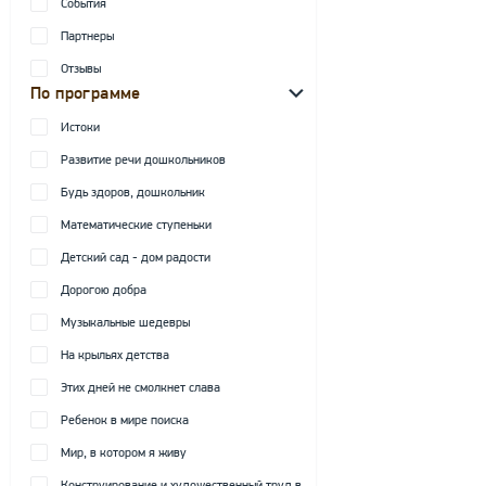
События
Партнеры
Отзывы
По программе
Истоки
Развитие речи дошкольников
Будь здоров, дошкольник
Математические ступеньки
Детский сад - дом радости
Дорогою добра
Музыкальные шедевры
На крыльях детства
Этих дней не смолкнет слава
Ребенок в мире поиска
Мир, в котором я живу