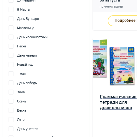
06 августа
23 Февраля
комментариев
8 Марта
День Букваря
Подробнее
Масленица
День космонавтики
Пасха
День матери
Новый год
1 мая
День победы
Зима
Грамматические
Осень
тетради для
дошкольников
Весна
Лето
День учителя