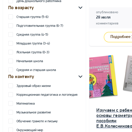
День дошкольного работника
По возрасту
опубликовано
Старшая группа (5-6)
28 июля
комментариев
Подготовительная группа (6-7)
Средняя группа (4-5)
Подробнее
Младшая группа (3-4)
Ясельная группа (0-3)
Начальная школа
Средняя и старшая школа
По контенту
Здоровый образ жизни
Коррекционная педагогика и логопедия
Математика
Изучаем с ребе
Музыкальное развитие
основы геометри
пособиям
Обучение грамоте и письму
Е.В.Колесниково
Окружающий мир