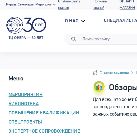
Опубликовать
Копилка
ОНЛАЙН
Курсы
Семинары
Мероприятия
статью
знаний
МАГАЗИН
СПЕЦИАЛИСТА
О НАС
ТЦ СФЕРА — 30 ЛЕТ
Блок новостей
Навигация
Главная страница
Меню
Обзоры
МЕРОПРИЯТИЯ
Для всех, кто хочет 
БИБЛИОТЕКА
законодательстве и 
ПОВЫШЕНИЕ КВАЛИФИКАЦИИ
важных событиях ваш
СПЕЦПРОЕКТЫ
ЭКСПЕРТНОЕ СОПРОВОЖДЕНИЕ