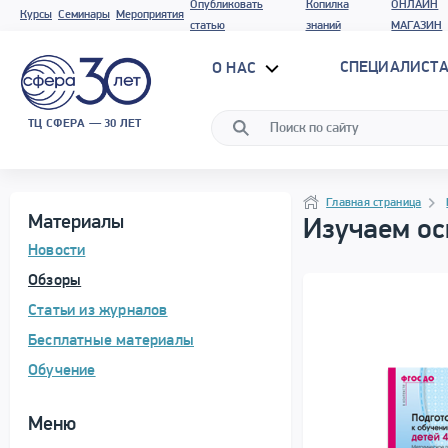
Опубликовать
Копилка
ОНЛАЙН
Курсы
Семинары
Мероприятия
статью
знаний
МАГАЗИН
СПЕЦИАЛИСТА
О НАС
ТЦ СФЕРА — 30 ЛЕТ
Программа материала
Навигация
Навигация
Главная страница
Материалы
Изучаем ос
Новости
Обзоры
Статьи из журналов
Бесплатные материалы
Обучение
Меню