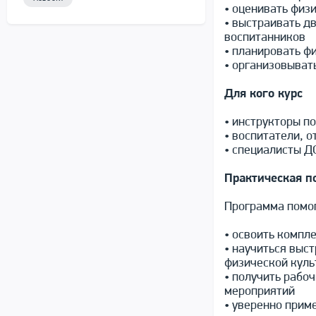
• оценивать физ
• выстраивать д
воспитанников
• планировать ф
• организовыват
Для кого курс
• инструкторы п
• воспитатели, 
• специалисты 
Практическая п
Программа помо
• освоить компл
• научиться выс
физической куль
• получить рабо
мероприятий
• уверенно прим