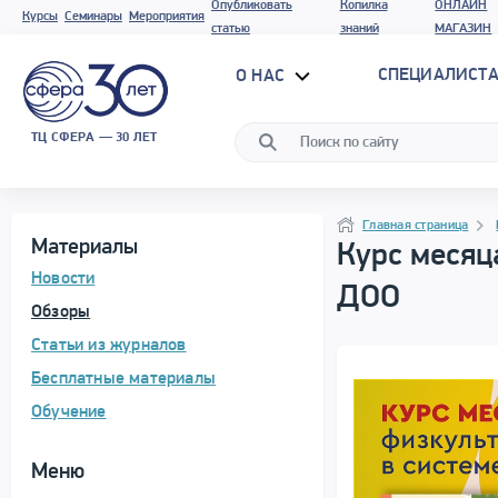
Опубликовать
Копилка
ОНЛАЙН
Курсы
Семинары
Мероприятия
статью
знаний
МАГАЗИН
СПЕЦИАЛИСТА
О НАС
ТЦ СФЕРА — 30 ЛЕТ
Программа материала
Навигация
Навигация
Главная страница
Материалы
Курс месяц
Новости
ДОО
Обзоры
Статьи из журналов
Бесплатные материалы
Обучение
Меню