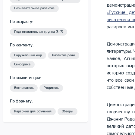
демонстраци
Познавательное развитие
«Русские де
писатели и п
По возрасту:
раскроем инт
Подготовительная группа (6-7)
Демонстраци
По контенту:
литературы. 
Окружающий мир
Развитие речи
Бажов, Агни
Сенсорика
которых выр
историю созд
По компетенции:
что все свои
собственные 
Воспитатель
Родитель
По формату:
Демонстрац
Карточки для обучения
Обзоры
творчеству 
Джанни Родар
великий дат
самодельного