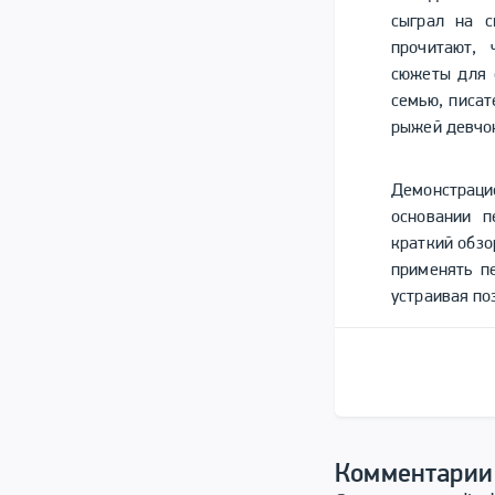
сыграл на с
прочитают, 
сюжеты для с
семью, писат
рыжей девчон
Демонстраци
основании п
краткий обзо
применять п
устраивая по
Комментарии