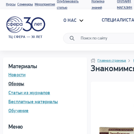
Опубликовать
Копилка
ОНЛАЙН
Курсы
Семинары
Мероприятия
статью
знаний
МАГАЗИН
СПЕЦИАЛИСТА
О НАС
ТЦ СФЕРА — 30 ЛЕТ
Программа материала
Навигация
Навигация
Главная страница
Материалы
Знакомимся
Новости
Обзоры
Статьи из журналов
Бесплатные материалы
Обучение
Меню