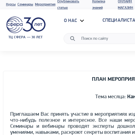
Опубликовать
Копилка
ОНЛАЙН
Курсы
Семинары
Мероприятия
статью
знаний
МАГАЗИН
СПЕЦИАЛИСТА
О НАС
ТЦ СФЕРА — 30 ЛЕТ
ПЛАН МЕРОПРИЯ
Тема месяца:
Кан
Приглашаем Вас принять участие в мероприятиях из
что-нибудь полезное и интересное. Все наши мер
Семинары и вебинары проводят эксперты дошколь
умениями, навыками, раскроют секреты воспитания и