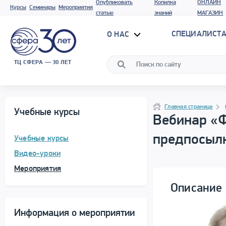
Опубликовать
Копилка
ОНЛАЙН
Курсы
Семинары
Мероприятия
статью
знаний
МАГАЗИН
СПЕЦИАЛИСТА
О НАС
ТЦ СФЕРА — 30 ЛЕТ
Программа материала
Навигация
Главная страница
Учебные курсы
Вебинар «Ф
предпосылк
Учебные курсы
Видео-уроки
Мероприятия
Описание 
Информация о мероприятии