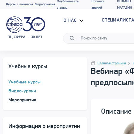
Опубликовать
Копилка
ОНЛАЙН
Курсы
Семинары
Мероприятия
статью
знаний
МАГАЗИН
СПЕЦИАЛИСТА
О НАС
ТЦ СФЕРА — 30 ЛЕТ
Программа материала
Навигация
Главная страница
Учебные курсы
Вебинар «Ф
предпосылк
Учебные курсы
Видео-уроки
Мероприятия
Описание 
Информация о мероприятии