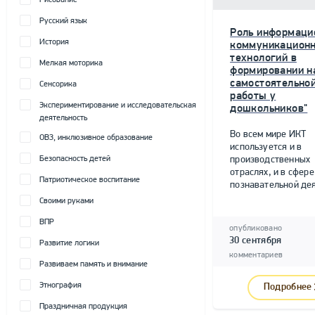
Рисование
Русский язык
Роль информаци
История
коммуникацион
технологий в
Мелкая моторика
формировании н
самостоятельно
Сенсорика
работы у
Экспериментирование и исследовательская
дошкольников"
деятельность
Во всем мире ИКТ
ОВЗ, инклюзивное образование
используется и в
Безопасность детей
производственных
отраслях, и в сфере
Патриотическое воспитание
познавательной дея
Своими руками
ВПР
опубликовано
30 сентября
Развитие логики
комментариев
Развиваем память и внимание
Этнография
Подробнее
Праздничная продукция