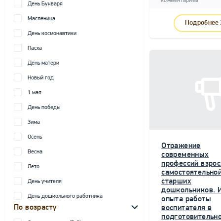
комментариев
День Букваря
Масленица
Подробнее
День космонавтики
Пасха
День матери
Новый год
1 мая
День победы
Зима
Осень
Отражение
Весна
современных
профессий взрос
Лето
самостоятельной
старших
День учителя
дошкольников. 
День дошкольного работника
опыта работы
По возрасту
воспитателя в
подготовительн