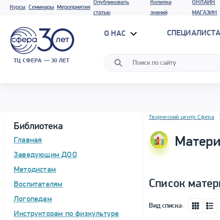
Опубликовать
Копилка
ОНЛАЙН
Курсы
Семинары
Мероприятия
статью
знаний
МАГАЗИН
СПЕЦИАЛИСТА
О НАС
ТЦ СФЕРА — 30 ЛЕТ
Блок новостей
Творческий центр Сфера
Библиотека
Матери
Главная
Заведующим ДОО
Методистам
Список матер
Воспитателям
Логопедам
Вид списка:
Инструкторам по физкультуре