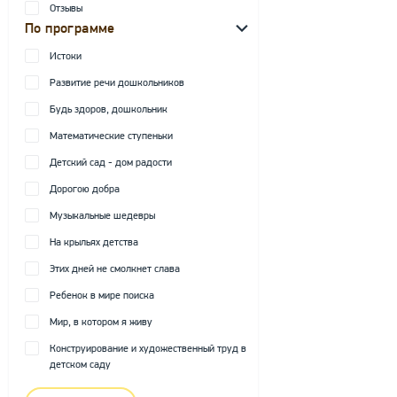
Отзывы
По программе
Истоки
Развитие речи дошкольников
Будь здоров, дошкольник
Математические ступеньки
Детский сад - дом радости
Дорогою добра
Музыкальные шедевры
На крыльях детства
Этих дней не смолкнет слава
Ребенок в мире поиска
Мир, в котором я живу
Конструирование и художественный труд в
детском саду