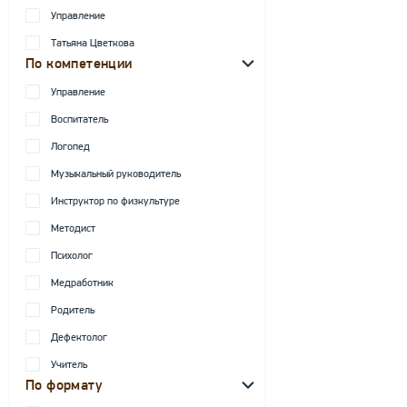
Управление
Татьяна Цветкова
По компетенции
Управление
Воспитатель
Логопед
Музыкальный руководитель
Инструктор по физкультуре
Методист
Психолог
Медработник
Родитель
Дефектолог
Учитель
По формату