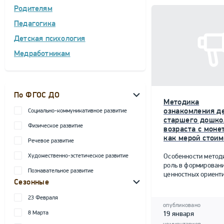
Родителям
Педагогика
Детская психология
Медработникам
По ФГОС ДО
Методика
ознакомления д
Социально-коммуникативное развитие
старшего дошко
Физическое развитие
возраста с моне
как мерой стоим
Речевое развитие
Художественно-эстетическое развитие
Особенности метод
роль в формирован
Познавательное развитие
ценностных ориент
Сезонные
23 Февраля
опубликовано
8 Марта
19 января